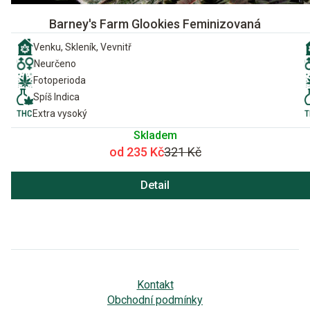
Barney's Farm Glookies Feminizovaná
Venku, Skleník, Vevnitř
Neurčeno
Fotoperioda
Spíš Indica
Extra vysoký
Skladem
od 235 Kč
321 Kč
Detail
Kontakt
Obchodní podmínky