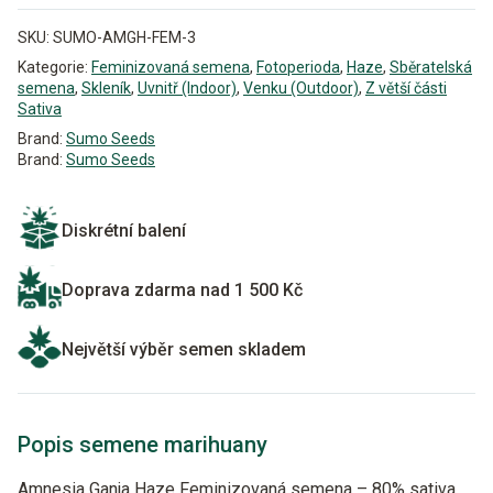
SKU:
SUMO-AMGH-FEM-3
Kategorie:
Feminizovaná semena
,
Fotoperioda
,
Haze
,
Sběratelská
semena
,
Skleník
,
Uvnitř (Indoor)
,
Venku (Outdoor)
,
Z větší části
Sativa
Brand:
Sumo Seeds
Brand:
Sumo Seeds
Diskrétní balení
Doprava zdarma nad 1 500 Kč
Největší výběr semen skladem
Popis semene marihuany
Amnesia Ganja Haze Feminizovaná semena – 80% sativa,