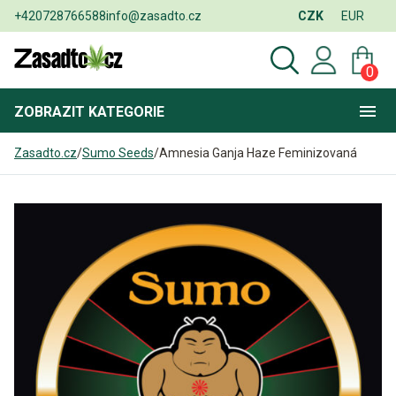
+420728766588
info@zasadto.cz
CZK
EUR
0
ZOBRAZIT
KATEGORIE
Zasadto.cz
/
Sumo Seeds
/
Amnesia Ganja Haze Feminizovaná