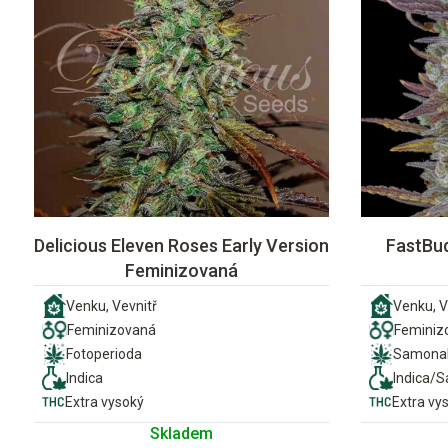
Delicious Eleven Roses Early Version
FastBud
Feminizovaná
Venku, Vevnitř
Venku, V
Feminizovaná
Feminiz
Fotoperioda
Samonak
Indica
Indica/S
Extra vysoký
Extra vy
Skladem