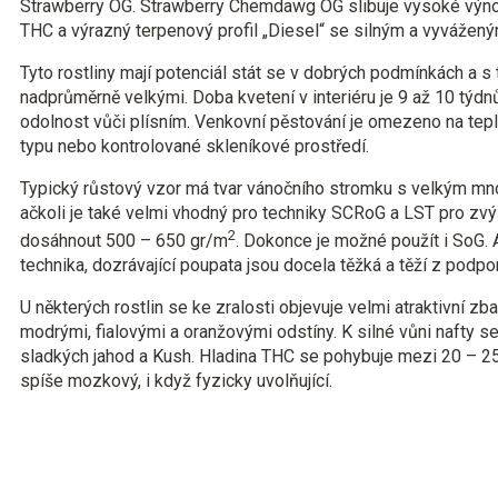
Strawberry OG. Strawberry Chemdawg OG slibuje vysoké výno
THC a výrazný terpenový profil „Diesel“ se silným a vyvážen
Tyto rostliny mají potenciál stát se v dobrých podmínkách a s
nadprůměrně velkými. Doba kvetení v interiéru je 9 až 10 týdnů
odolnost vůči plísním. Venkovní pěstování je omezeno na te
typu nebo kontrolované skleníkové prostředí.
Typický růstový vzor má tvar vánočního stromku s velkým mno
ačkoli je také velmi vhodný pro techniky SCRoG a LST pro zv
2
dosáhnout 500 – 650 gr/m
. Dokonce je možné použít i SoG. A
technika, dozrávající poupata jsou docela těžká a těží z podpor
U některých rostlin se ke zralosti objevuje velmi atraktivní zb
modrými, fialovými a oranžovými odstíny. K silné vůni nafty se 
sladkých jahod a Kush. Hladina THC se pohybuje mezi 20 – 25 %
spíše mozkový, i když fyzicky uvolňující.