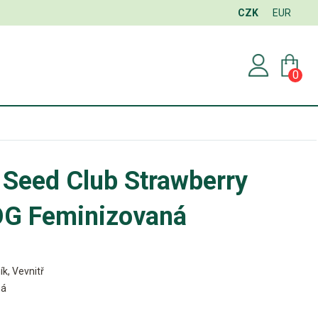
CZK
EUR
0
 Seed Club Strawberry
G Feminizovaná
ík, Vevnitř
ná