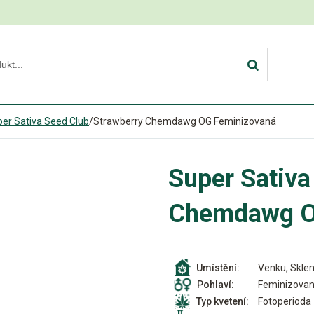
er Sativa Seed Club
/
Strawberry Chemdawg OG Feminizovaná
Super Sativa
Chemdawg O
Venku, Sklen
Umístění:
Feminizova
Pohlaví:
Fotoperioda
Typ kvetení: