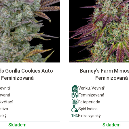
s Gorilla Cookies Auto
Barney's Farm Mimo
Feminizovaná
Feminizovaná
evnitř
Venku, Vevnitř
ovaná
Feminizovaná
vétací
Fotoperioda
ativa
Spíš Indica
soký
Extra vysoký
Skladem
Skladem