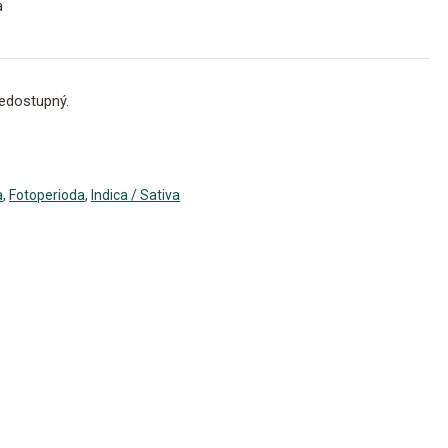
a
edostupný.
a
,
Fotoperioda
,
Indica / Sativa