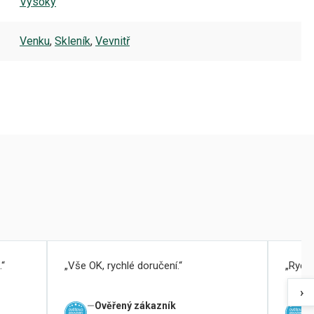
Vysoký
Venku
,
Skleník
,
Vevnitř
.
Vše OK, rychlé doručení.
Rychl
›
Ověřený zákazník