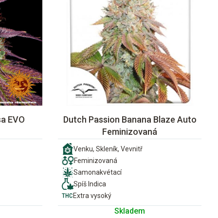
sa EVO
Dutch Passion Banana Blaze Auto
Feminizovaná
Venku, Skleník, Vevnitř
Feminizovaná
Samonakvétací
Spíš Indica
Extra vysoký
Skladem