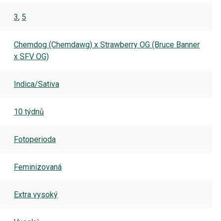
3
,
5
Chemdog (Chemdawg) x Strawberry OG (Bruce Banner
x SFV OG)
Indica/Sativa
10 týdnů
Fotoperioda
Feminizovaná
Extra vysoký