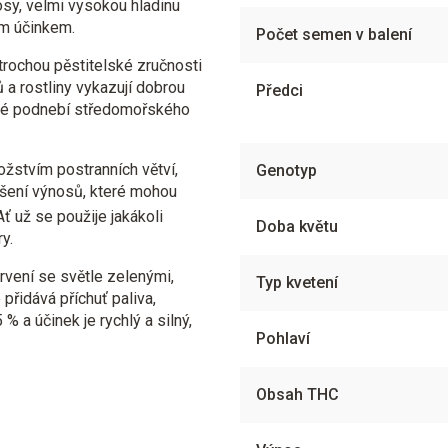
sy, velmi vysokou hladinu
ým účinkem.
Počet semen v balení
 trochou pěstitelské zručnosti
 a rostliny vykazují dobrou
Předci
plé podnebí středomořského
žstvím postranních větví,
Genotyp
ýšení výnosů, které mohou
ť už se použije jakákoli
Doba květu
y.
arvení se světle zelenými,
Typ kvetení
přidává příchuť paliva,
 a účinek je rychlý a silný,
Pohlaví
Obsah THC