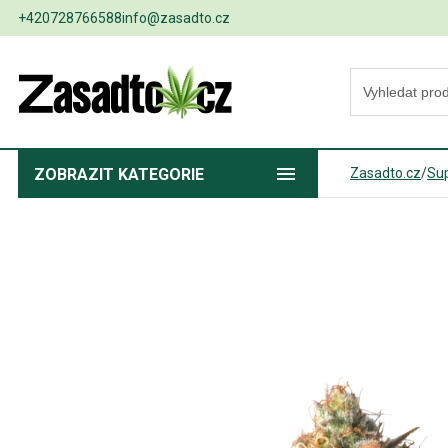
+420728766588
info@zasadto.cz
ZOBRAZIT
KATEGORIE
Zasadto.cz
/
Sup