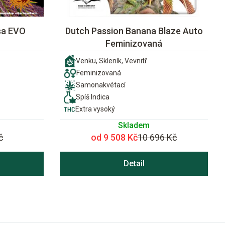
sa EVO
Dutch Passion Banana Blaze Auto
Feminizovaná
Venku, Skleník, Vevnitř
Feminizovaná
Samonakvétací
Spíš Indica
Extra vysoký
Skladem
č
od 9 508 Kč
10 696 Kč
Detail