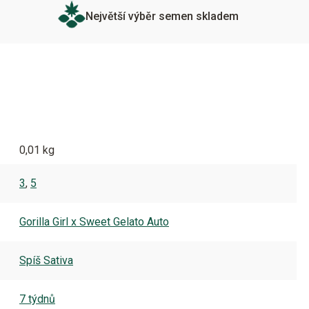
Největší výběr semen skladem
0,01 kg
3
,
5
Gorilla Girl x Sweet Gelato Auto
Spíš Sativa
7 týdnů