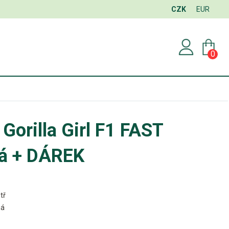
CZK
EUR
0
Gorilla Girl F1 FAST
á + DÁREK
tř
ná