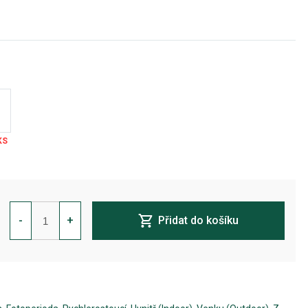
Gorilla
Girl
-
+
Přidat do košíku
F1
FAST
Feminizovaná
množství