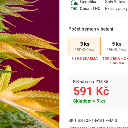
Spíš Sativa
Genetika:
Extra vysoký
Obsah THC:
Počet semen v balení
3 ks
5 ks
197 Kč / kus
196 Kč / kus
Běžná cena:
718 Kč
591 Kč
Skladem > 5 ks
Alternative:
SKU:
SS-GGF1-FAST-FEM-3