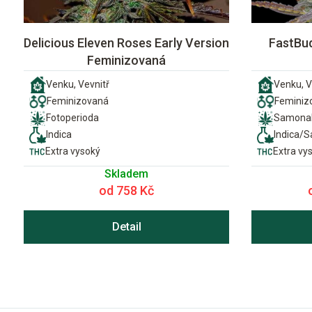
Delicious Eleven Roses Early Version
FastBud
Feminizovaná
Venku, Vevnitř
Venku, V
Feminizovaná
Feminiz
Fotoperioda
Samonak
Indica
Indica/S
Extra vysoký
Extra vy
Skladem
od 758 Kč
Detail