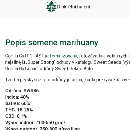
Diskrétní balení
Popis semene marihuany
Gorilla Girl F1 FAST je
feminizovaná
, fotozávislá a velmi rychl
nejsilnější „Super Strong“ odrůdy v katalogu Sweet Seeds. Vý
Gorilla Girl a naší odrůdy Sweet Gelato Auto.
Tvorba pryskyřice této odrůdy je bujná, zcela pokrývá kalichy
Odrůda: SWS86
Indica: 40%
Sativa: 60%
THC: 18-25%
CBD: 0,1%
Výnos indoor: 400-550 g/m²
Výnos outdoor: 350-600 g/rostlina