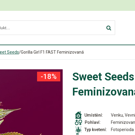
eet Seeds
/
Gorilla Girl F1 FAST Feminizovaná
Sweet Seeds 
-18%
Feminizovan
Venku, Vevni
Umístění:
Feminizova
Pohlaví:
Fotoperioda
Typ kvetení: