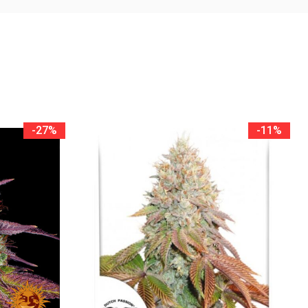
-27%
-11%