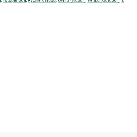
a
,
Fotoperioda
,
Rychlerostoucí
,
Uvnitř (Indoor)
,
Venku (Outdoor)
,
Z