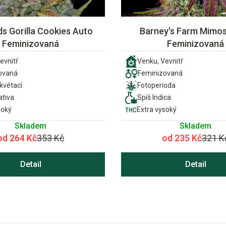
s Gorilla Cookies Auto
Barney's Farm Mimo
Feminizovaná
Feminizovaná
evnitř
Venku, Vevnitř
ovaná
Feminizovaná
vétací
Fotoperioda
ativa
Spíš Indica
soký
Extra vysoký
Skladem
Skladem
od 264 Kč
353 Kč
od 235 Kč
321 K
Detail
Detail