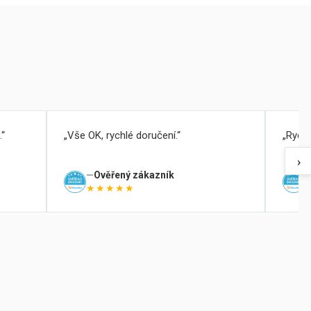
.
Vše OK, rychlé doručení.
Rychl
›
Ověřený zákazník
★★★★★