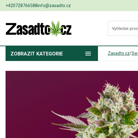
+420728766588
info@zasadto.cz
ZOBRAZIT
KATEGORIE
Zasadto.cz
/
Sw