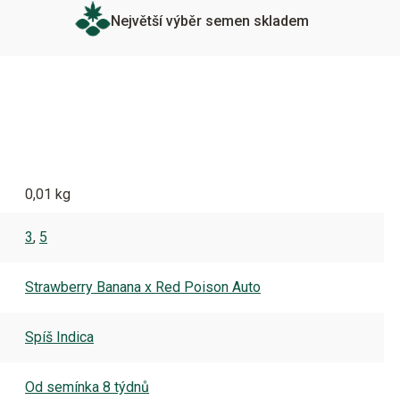
Největší výběr semen skladem
0,01 kg
3
,
5
Strawberry Banana x Red Poison Auto
Spíš Indica
Od semínka 8 týdnů