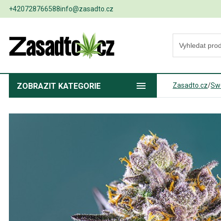
+420728766588
info@zasadto.cz
ZOBRAZIT
KATEGORIE
Zasadto.cz
/
Sw