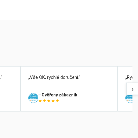
.
Vše OK, rychlé doručení.
Rychl
›
Ověřený zákazník
★★★★★