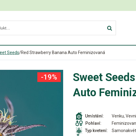
eet Seeds
/
Red Strawberry Banana Auto Feminizovaná
Sweet Seeds
-19%
Auto Femini
Venku, Vevni
Umístění:
Feminizova
Pohlaví:
Samonakvét
Typ kvetení: