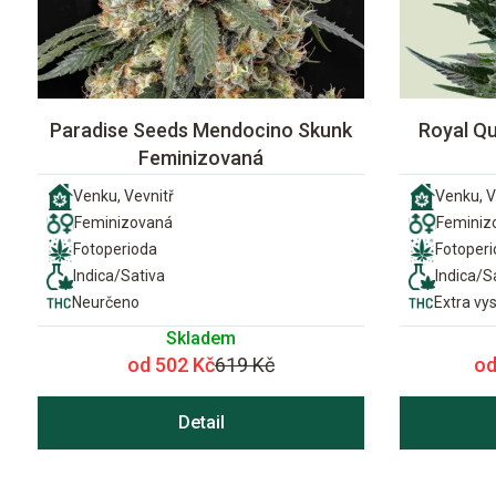
Paradise Seeds Mendocino Skunk
Royal Qu
Feminizovaná
Venku, Vevnitř
Venku, V
Feminizovaná
Feminiz
Fotoperioda
Fotoper
Indica/Sativa
Indica/S
Neurčeno
Extra vy
Skladem
od 502 Kč
619 Kč
od
Detail