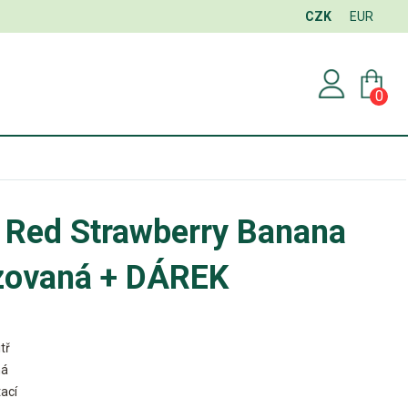
CZK
EUR
0
 Red Strawberry Banana
zovaná + DÁREK
tř
ná
ací