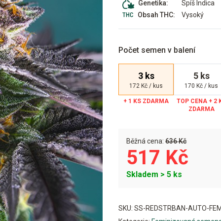
Spíš Indica
Genetika:
Vysoký
Obsah THC:
Počet semen v balení
3 ks
5 ks
172 Kč / kus
170 Kč / kus
Běžná cena:
636 Kč
517 Kč
Skladem > 5 ks
Alternative:
SKU:
SS-REDSTRBAN-AUTO-FEM