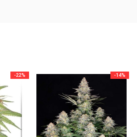
-22%
-14%