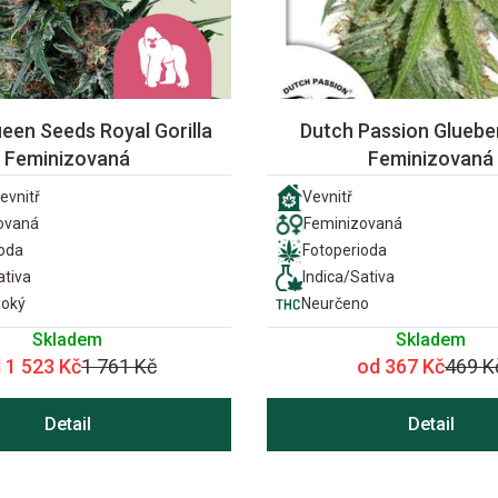
een Seeds Royal Gorilla
Dutch Passion Glueber
Feminizovaná
Feminizovaná
evnitř
Vevnitř
ovaná
Feminizovaná
ioda
Fotoperioda
ativa
Indica/Sativa
soký
Neurčeno
Skladem
Skladem
 1 523 Kč
1 761 Kč
od 367 Kč
469 K
Detail
Detail