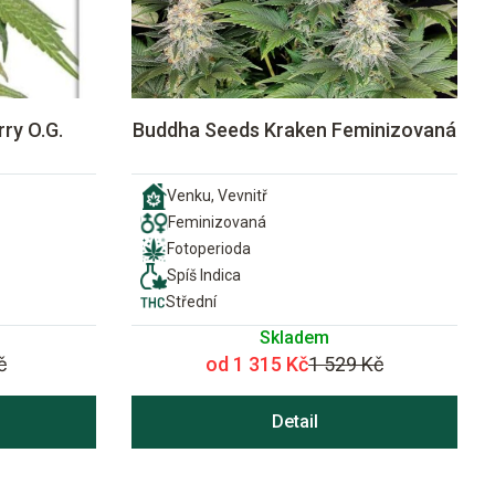
ry O.G.
Buddha Seeds Kraken Feminizovaná
Venku, Vevnitř
Feminizovaná
Fotoperioda
Spíš Indica
Střední
Skladem
č
od 1 315 Kč
1 529 Kč
Detail