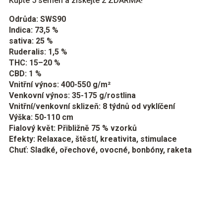
Kupte 5 semen a získejte 2 ZDARMA!
Odrůda: SWS90
Indica: 73,5 %
sativa: 25 %
Ruderalis: 1,5 %
THC: 15–20 %
CBD: 1 %
Vnitřní výnos: 400-550 g/m²
Venkovní výnos: 35-175 g/rostlina
Vnitřní/venkovní sklizeň: 8 týdnů od vyklíčení
Výška: 50-110 cm
Fialový květ: Přibližně 75 % vzorků
Efekty: Relaxace, štěstí, kreativita, stimulace
Chuť: Sladké, ořechové, ovocné, bonbóny, raketa