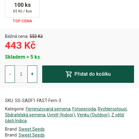
100 ks
65 Kč / kus
Běžná cena:
553 Kč
443 Kč
Skladem > 5 ks
S.A.D.
FAST
-
+
Přidat do košíku
Version
Feminizovaná
množství
Alternative:
SKU:
SS-SADF1-FAST-Fem-3
Kategorie:
Feminizovaná semena
,
Fotoperioda
,
Rychlerostoucí
,
Sběratelská semena
,
Uvnitř (Indoor)
,
Venku (Outdoor)
,
Z větší
části Indica
Brand:
Sweet Seeds
Brand:
Sweet Seeds