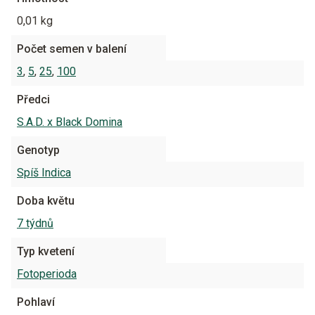
0,01 kg
Počet semen v balení
3
,
5
,
25
,
100
Předci
S.A.D. x Black Domina
Genotyp
Spíš Indica
Doba květu
7 týdnů
Typ kvetení
Fotoperioda
Pohlaví