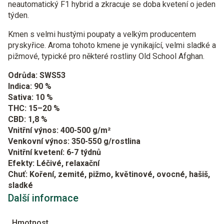
neautomatický F1 hybrid a zkracuje se doba kvetení o jeden
týden.
Kmen s velmi hustými poupaty a velkým producentem
pryskyřice. Aroma tohoto kmene je vynikající, velmi sladké a
pižmové, typické pro některé rostliny Old School Afghan.
Odrůda: SWS53
Indica: 90 %
Sativa: 10 %
THC: 15–20 %
CBD: 1,8 %
Vnitřní výnos: 400-500 g/m²
Venkovní výnos: 350-550 g/rostlina
Vnitřní kvetení: 6-7 týdnů
Efekty: Léčivé, relaxační
Chuť: Koření, zemité, pižmo, květinové, ovocné, hašiš,
sladké
Další informace
Hmotnost