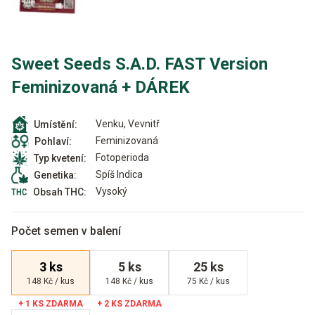
Sweet Seeds S.A.D. FAST Version
Feminizovaná + DÁREK
Venku, Vevnitř
Umístění:
Feminizovaná
Pohlaví:
Fotoperioda
Typ kvetení:
Spíš Indica
Genetika:
Vysoký
Obsah THC:
Počet semen v balení
3 ks
5 ks
25 ks
148 Kč / kus
148 Kč / kus
75 Kč / kus