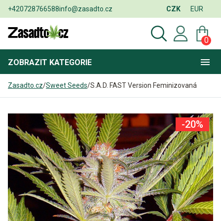
+420728766588
info@zasadto.cz
CZK
EUR
0
ZOBRAZIT
KATEGORIE
Zasadto.cz
/
Sweet Seeds
/
S.A.D. FAST Version Feminizovaná
-20%