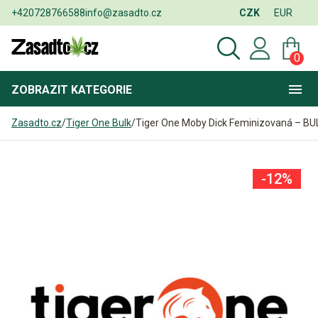
+420728766588
info@zasadto.cz
CZK
EUR
0
ZOBRAZIT
KATEGORIE
Zasadto.cz
/
Tiger One Bulk
/
Tiger One Moby Dick Feminizovaná – BU
-12%