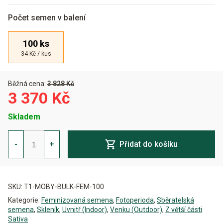
Počet semen v balení
100 ks
34 Kč / kus
Běžná cena:
3 828 Kč
3 370 Kč
Skladem
Tiger
One
-
+
Přidat do košíku
Moby
Dick
Feminizovaná
Alternative:
-
BULK
SKU:
T1-MOBY-BULK-FEM-100
x
100
Kategorie:
Feminizovaná semena
,
Fotoperioda
,
Sběratelská
množství
semena
,
Skleník
,
Uvnitř (Indoor)
,
Venku (Outdoor)
,
Z větší části
Sativa