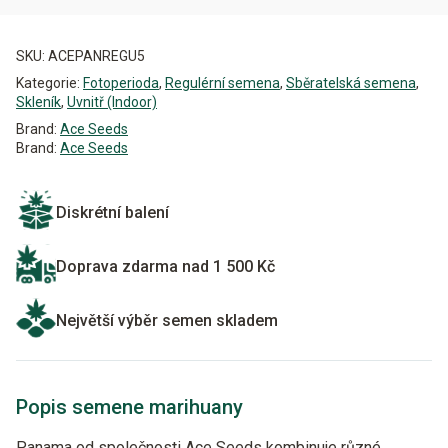
Alternative:
SKU:
ACEPANREGU5
Kategorie:
Fotoperioda
,
Regulérní semena
,
Sběratelská semena
,
Skleník
,
Uvnitř (Indoor)
Brand:
Ace Seeds
Brand:
Ace Seeds
Diskrétní balení
Doprava zdarma nad 1 500 Kč
Největší výběr semen skladem
Popis semene marihuany
Panama od společnosti Ace Seeds kombinuje různé