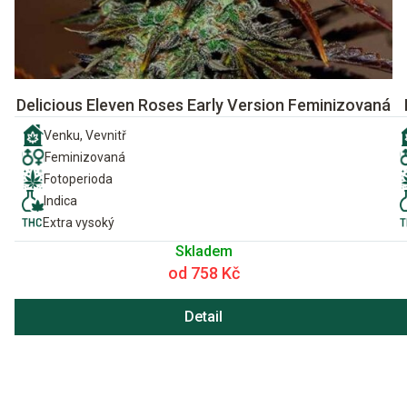
Delicious Eleven Roses Early Version Feminizovaná
Venku, Vevnitř
Feminizovaná
Fotoperioda
Indica
Extra vysoký
Skladem
od 758 Kč
Detail