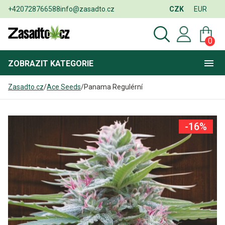
+420728766588
info@zasadto.cz
CZK
EUR
0
ZOBRAZIT
KATEGORIE
Zasadto.cz
/
Ace Seeds
/
Panama Regulérní
-16%