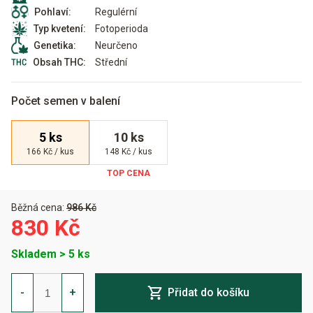
Regulérní
Pohlaví:
Fotoperioda
Typ kvetení:
Neurčeno
Genetika:
Střední
Obsah THC:
Počet semen v balení
5 ks
10 ks
166 Kč / kus
148 Kč / kus
Běžná cena:
986 Kč
830 Kč
Skladem > 5 ks
Panama
Regulérní
-
+
Přidat do košíku
množství