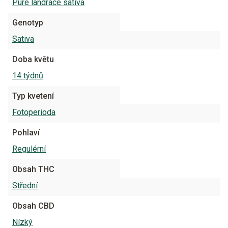
Pure landrace sativa
Genotyp
Sativa
Doba květu
14 týdnů
Typ kvetení
Fotoperioda
Pohlaví
Regulérní
Obsah THC
Střední
Obsah CBD
Nízký