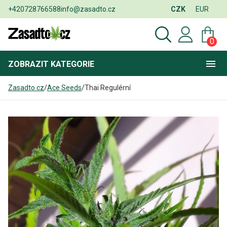
+420728766588
info@zasadto.cz
CZK
EUR
0
ZOBRAZIT
KATEGORIE
Zasadto.cz
/
Ace Seeds
/
Thai Regulérní