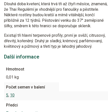
Dlouhá doba kvetení, která trvá tři až čtyři měsíce, znamená,
že Thai Regulérní je vhodnější pro fanoušky a pěstitele.
Některé rostliny budou kratší a mírně vitálnější, končí
přibližně za 12 týdnů. Pěstování venku do 37° zeměpisné
šířky, směrem k této hranici se doporučuje skleník.
Existují tři hlavní terpenové profily; první je svěží, citrusový,
dřevitý, kořeněný. Druhý je sladký, krémový, parfémovaný,
květinový a pižmový a třetí typ je lahodný jahodový.
Další informace
Hmotnost
0,01 kg
Počet semen v balení
5
,
10
Předci