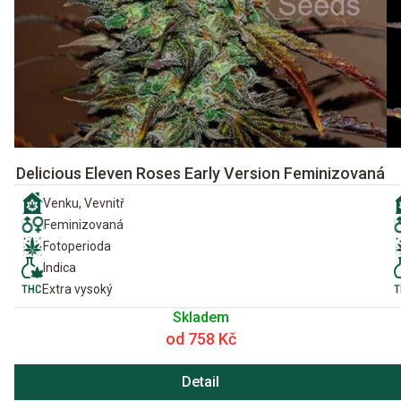
Delicious Eleven Roses Early Version Feminizovaná
Venku, Vevnitř
Feminizovaná
Fotoperioda
Indica
Extra vysoký
Skladem
od 758 Kč
Detail