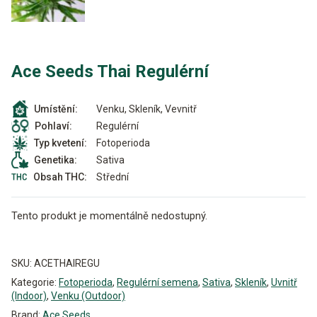
Ace Seeds Thai Regulérní
Venku, Skleník, Vevnitř
Umístění:
Regulérní
Pohlaví:
Fotoperioda
Typ kvetení:
Sativa
Genetika:
Střední
Obsah THC:
Tento produkt je momentálně nedostupný.
Alternative:
SKU:
ACETHAIREGU
Kategorie:
Fotoperioda
,
Regulérní semena
,
Sativa
,
Skleník
,
Uvnitř
(Indoor)
,
Venku (Outdoor)
Brand:
Ace Seeds