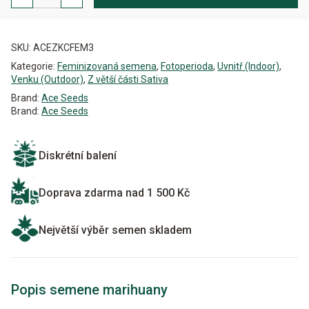
China
Feminizovaná
Alternative:
množství
SKU:
ACEZKCFEM3
Kategorie:
Feminizovaná semena
,
Fotoperioda
,
Uvnitř (Indoor)
,
Venku (Outdoor)
,
Z větší části Sativa
Brand:
Ace Seeds
Brand:
Ace Seeds
Diskrétní balení
Doprava zdarma nad 1 500 Kč
Největší výběr semen skladem
Popis semene marihuany