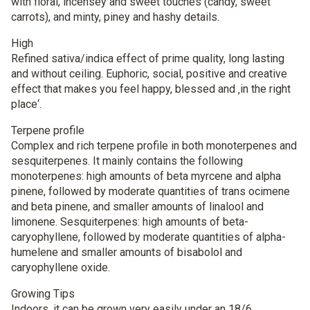
with floral, incensey and sweet touches (candy, sweet
carrots), and minty, piney and hashy details.
High
Refined sativa/indica effect of prime quality, long lasting
and without ceiling. Euphoric, social, positive and creative
effect that makes you feel happy, blessed and ‚in the right
place‘.
Terpene profile
Complex and rich terpene profile in both monoterpenes and
sesquiterpenes. It mainly contains the following
monoterpenes: high amounts of beta myrcene and alpha
pinene, followed by moderate quantities of trans ocimene
and beta pinene, and smaller amounts of linalool and
limonene. Sesquiterpenes: high amounts of beta-
caryophyllene, followed by moderate quantities of alpha-
humelene and smaller amounts of bisabolol and
caryophyllene oxide.
Growing Tips
Indoors, it can be grown very easily under an 18/6