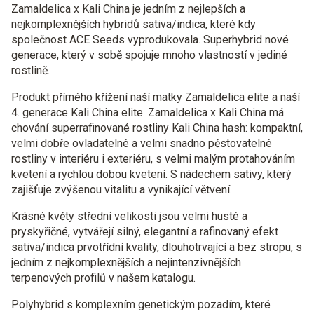
Zamaldelica x Kali China je jedním z nejlepších a
nejkomplexnějších hybridů sativa/indica, které kdy
společnost ACE Seeds vyprodukovala. Superhybrid nové
generace, který v sobě spojuje mnoho vlastností v jediné
rostlině.
Produkt přímého křížení naší matky Zamaldelica elite a naší
4. generace Kali China elite. Zamaldelica x Kali China má
chování superrafinované rostliny Kali China hash: kompaktní,
velmi dobře ovladatelné a velmi snadno pěstovatelné
rostliny v interiéru i exteriéru, s velmi malým protahováním
kvetení a rychlou dobou kvetení. S nádechem sativy, který
zajišťuje zvýšenou vitalitu a vynikající větvení.
Krásné květy střední velikosti jsou velmi husté a
pryskyřičné, vytvářejí silný, elegantní a rafinovaný efekt
sativa/indica prvotřídní kvality, dlouhotrvající a bez stropu, s
jedním z nejkomplexnějších a nejintenzivnějších
terpenových profilů v našem katalogu.
Polyhybrid s komplexním genetickým pozadím, které