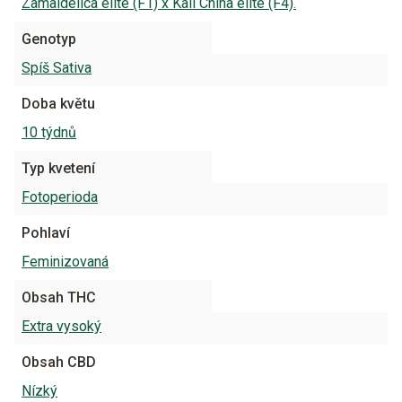
Zamaldelica elite (F1) x Kali China elite (F4).
Genotyp
Spíš Sativa
Doba květu
10 týdnů
Typ kvetení
Fotoperioda
Pohlaví
Feminizovaná
Obsah THC
Extra vysoký
Obsah CBD
Nízký