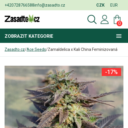
+420728766588
info@zasadto.cz
CZK
EUR
0
ZOBRAZIT
KATEGORIE
Zasadto.cz
/
Ace Seeds
/
Zamaldelica x Kali China Feminizovaná
-17%