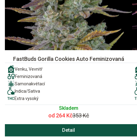
FastBuds Gorilla Cookies Auto Feminizovaná
Venku, Vevnitř
Feminizovaná
Samonakvétací
Indica/Sativa
Extra vysoký
Skladem
od 264 Kč
353 Kč
Detail