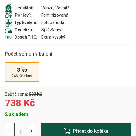
Venku, Vevnitř
Umístění:
Feminizovaná
Pohlaví:
Fotoperioda
Typ kvetení:
Spíš Sativa
Genetika:
Extra vysoký
Obsah THC:
Počet semen v balení
3 ks
246 Kč / kus
Běžná cena:
883 Kč
738 Kč
2 skladem
Zamaldelica
x
-
+
Přidat do košíku
Kali