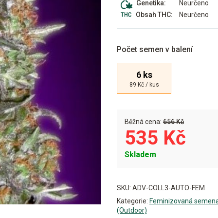
Neurčeno
Genetika:
Neurčeno
Obsah THC:
Počet semen v balení
6 ks
89 Kč / kus
Běžná cena:
656 Kč
535 Kč
Skladem
Alternative:
SKU:
ADV-COLL3-AUTO-FEM
Kategorie:
Feminizovaná semen
(Outdoor)