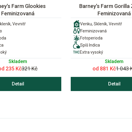
ney's Farm Glookies
Barney's Farm Gorilla 
Feminizovaná
Feminizovaná
kleník, Vevnitř
Venku, Skleník, Vevnitř
o
Feminizovaná
ioda
Fotoperioda
ca
Spíš Indica
soký
Extra vysoký
Skladem
Skladem
od 235 Kč
321 Kč
od 881 Kč
1 043 
Detail
Detail