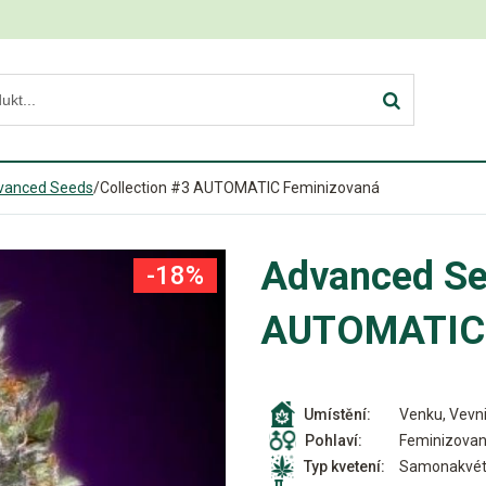
vanced Seeds
/
Collection #3 AUTOMATIC Feminizovaná
Advanced Se
-18%
AUTOMATIC 
Venku, Vevni
Umístění:
Feminizova
Pohlaví:
Samonakvét
Typ kvetení: