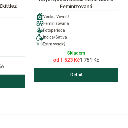
Zkittlez
Feminizovaná
Venku, Vevnitř
Feminizovaná
Fotoperioda
Indica/Sativa
Extra vysoký
Skladem
od 1 523 Kč
1 761 Kč
Kč
Detail