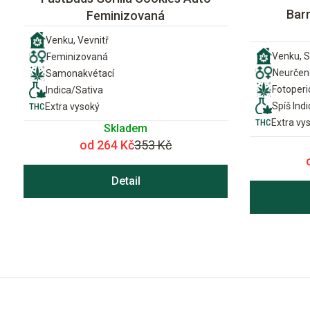
Bar
Feminizovaná
Venku, Vevnitř
Venku, S
Feminizovaná
Neurčen
Samonakvétací
Fotoper
Indica/Sativa
Spíš Indi
Extra vysoký
Extra vy
Skladem
od 264 Kč
353 Kč
Detail