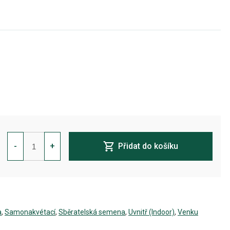
Collection
#3
-
+
Přidat do košíku
AUTOMATIC
Feminizovaná
množství
a
,
Samonakvétací
,
Sběratelská semena
,
Uvnitř (Indoor)
,
Venku