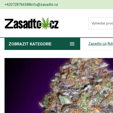
+420728766588
info@zasadto.cz
ZOBRAZIT
KATEGORIE
Zasadto.cz
/
Ad