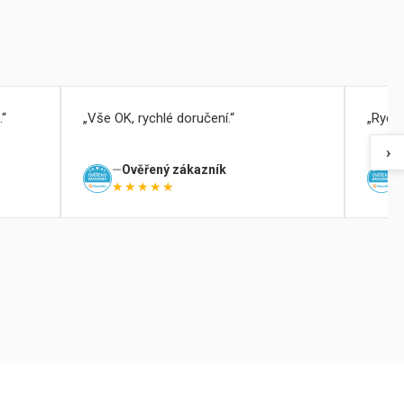
.
Vše OK, rychlé doručení.
Rychl
›
Ověřený zákazník
★★★★★