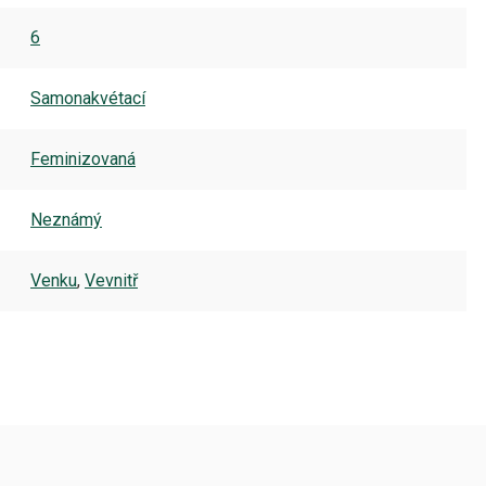
6
Samonakvétací
Feminizovaná
Neznámý
Venku
,
Vevnitř