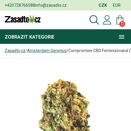
+420728766588
info@zasadto.cz
CZK
EUR
0
ZOBRAZIT
KATEGORIE
Zasadto.cz
/
Amsterdam Genetics
/
Compromise CBD Feminizovaná (V