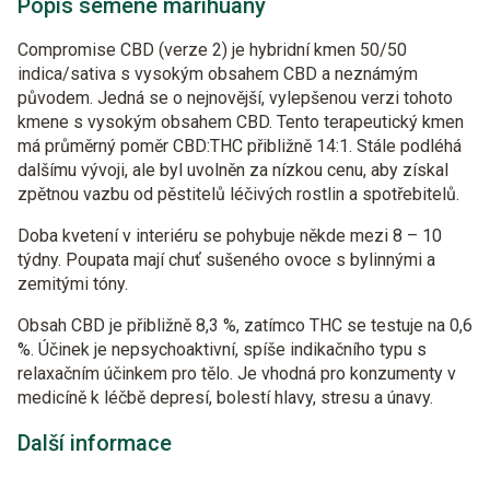
Popis semene marihuany
Compromise CBD (verze 2) je hybridní kmen 50/50
indica/sativa s vysokým obsahem CBD a neznámým
původem. Jedná se o nejnovější, vylepšenou verzi tohoto
kmene s vysokým obsahem CBD. Tento terapeutický kmen
má průměrný poměr CBD:THC přibližně 14:1. Stále podléhá
dalšímu vývoji, ale byl uvolněn za nízkou cenu, aby získal
zpětnou vazbu od pěstitelů léčivých rostlin a spotřebitelů.
Doba kvetení v interiéru se pohybuje někde mezi 8 – 10
týdny. Poupata mají chuť sušeného ovoce s bylinnými a
zemitými tóny.
Obsah CBD je přibližně 8,3 %, zatímco THC se testuje na 0,6
%. Účinek je nepsychoaktivní, spíše indikačního typu s
relaxačním účinkem pro tělo. Je vhodná pro konzumenty v
medicíně k léčbě depresí, bolestí hlavy, stresu a únavy.
Další informace