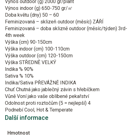
Výnos outdoor (g)
2000 gr/plant
Výnos indoor (g)
650-750 gr/㎡
Doba květu (dny)
50 – 60
Feminizovaná – sklizeň outdoor (měsíc)
ZÁŘÍ
Feminizovaná – doba sklizně outdoor (měsíc/týden)
3rd-
4th week
Výška (cm)
90-150cm
Výška indoor (cm)
100-110cm
Výška outdoor (cm)
120-150cm
Výška
STŘEDNĚ VELKÝ
Indika %
90%
Sativa %
10%
Indika/Sativa
PŘEVÁŽNĚ INDIKA
Chuť
Chutná jako jablečný závin s hřebíčkem
Vůně
Voní jako vaše oblíbené pekařství
Odolnost proti roztočům (5 = nejlepší)
4
Podnebí
Cool, Hot & Temperate
Další informace
Hmotnost