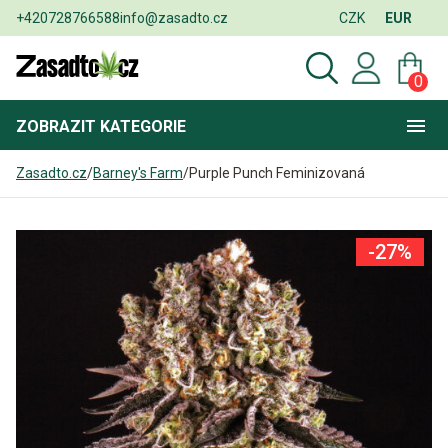
+420728766588
info@zasadto.cz
CZK
EUR
0
ZOBRAZIT
KATEGORIE
Zasadto.cz
/
Barney's Farm
/
Purple Punch Feminizovaná
-27%