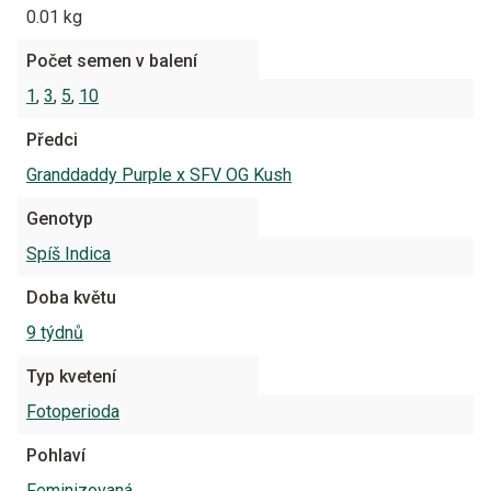
0.01 kg
Počet semen v balení
1
,
3
,
5
,
10
Předci
Granddaddy Purple x SFV OG Kush
Genotyp
Spíš Indica
Doba květu
9 týdnů
Typ kvetení
Fotoperioda
Pohlaví
Feminizovaná