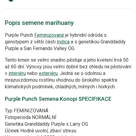
Popis semene marihuany
Purple Punch
Feminizovaná
je hybridní odrůda s
genotypem z větší části
Indica
a s genetikou Granddaddy
Purple a San Fernando Valley OG.
Tento kmen se velmi snadno pěstuje a jeho kvetení trvá 50
až 60 dní. Výnosy jsou velmi dobré bez ohledu na pěstování
v
interiéru
nebo
exteriéru
. Jedná se o odolnou a
mrazuvzdornou rostlinu vhodnou do širokého spektra
klimatických podmínek, chladných, mírných i horkých.
Purple Punch Semena Konopi SPECIFIKACE
Typ
FEMINIZOVANÁ
Fotoperioda
NORMÁLNÍ
Genetika
Granddaddy Purple x Larry OG
Účinek
Hodně uvolní, zbaví stresu