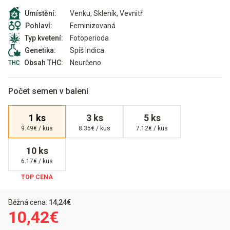
Venku, Skleník, Vevnitř
Umístění:
Feminizovaná
Pohlaví:
Fotoperioda
Typ kvetení:
Spíš Indica
Genetika:
Neurčeno
Obsah THC:
Počet semen v balení
1 ks
3 ks
5 ks
9.49€ / kus
8.35€ / kus
7.12€ / kus
10 ks
6.17€ / kus
Běžná cena:
14,24€
10,42€