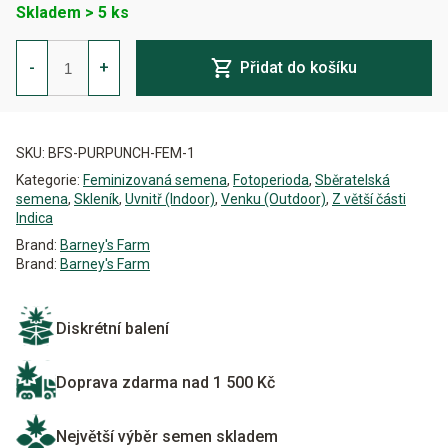
Skladem > 5 ks
Purple
Punch
-
+
Přidat do košíku
Feminizovaná
množství
Alternative:
SKU:
BFS-PURPUNCH-FEM-1
Kategorie:
Feminizovaná semena
,
Fotoperioda
,
Sběratelská
semena
,
Skleník
,
Uvnitř (Indoor)
,
Venku (Outdoor)
,
Z větší části
Indica
Brand:
Barney's Farm
Brand:
Barney's Farm
Diskrétní balení
Doprava zdarma nad 1 500 Kč
Největší výběr semen skladem