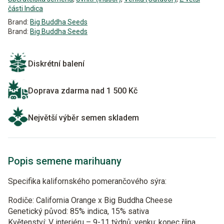
části Indica
Brand:
Big Buddha Seeds
Brand:
Big Buddha Seeds
Diskrétní balení
Doprava zdarma nad 1 500 Kč
Největší výběr semen skladem
Popis semene marihuany
Specifika kalifornského pomerančového sýra:
Rodiče: California Orange x Big Buddha Cheese
Genetický původ: 85% indica, 15% sativa
Květenství: V interiéru – 9-11 týdnů; venku: konec října