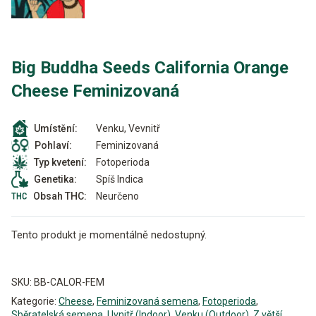
Big Buddha Seeds California Orange
Cheese Feminizovaná
Venku, Vevnitř
Umístění:
Feminizovaná
Pohlaví:
Fotoperioda
Typ kvetení:
Spíš Indica
Genetika:
Neurčeno
Obsah THC:
Tento produkt je momentálně nedostupný.
Alternative:
SKU:
BB-CALOR-FEM
Kategorie:
Cheese
,
Feminizovaná semena
,
Fotoperioda
,
Sběratelská semena
,
Uvnitř (Indoor)
,
Venku (Outdoor)
,
Z větší