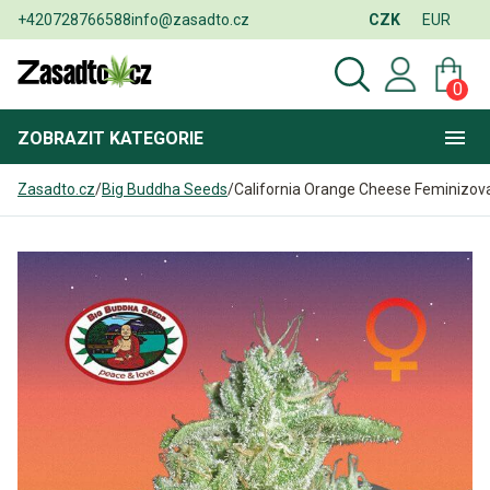
+420728766588
info@zasadto.cz
CZK
EUR
0
ZOBRAZIT
KATEGORIE
Zasadto.cz
/
Big Buddha Seeds
/
California Orange Cheese Feminizov