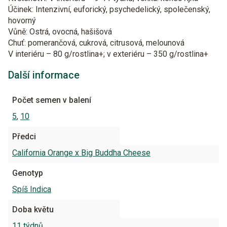
Účinek: Intenzivní, euforický, psychedelický, společenský,
hovorný
Vůně: Ostrá, ovocná, hašišová
Chuť: pomerančová, cukrová, citrusová, melounová
V interiéru – 80 g/rostlina+; v exteriéru – 350 g/rostlina+
Další informace
Počet semen v balení
5
,
10
Předci
California Orange x Big Buddha Cheese
Genotyp
Spíš Indica
Doba květu
11 týdnů