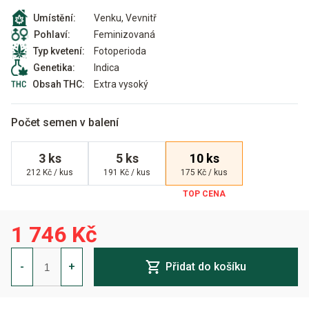
Venku, Vevnitř
Umístění:
Feminizovaná
Pohlaví:
Fotoperioda
Typ kvetení:
Indica
Genetika:
Extra vysoký
Obsah THC:
Počet semen v balení
3 ks
5 ks
10 ks
212 Kč / kus
191 Kč / kus
175 Kč / kus
1 746 Kč
Northern
Light
-
+
Přidat do košíku
Blue
Feminizovaná
množství
Alternative: