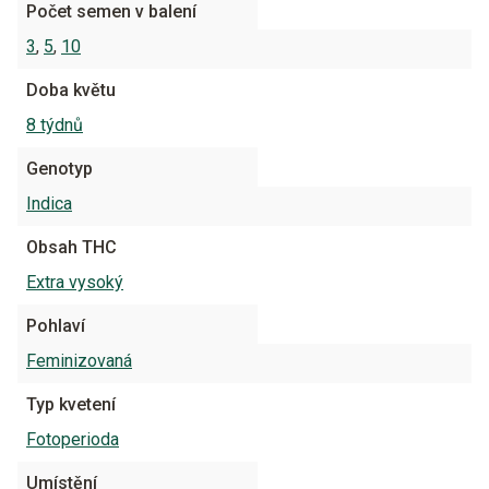
Počet semen v balení
3
,
5
,
10
Doba květu
8 týdnů
Genotyp
Indica
Obsah THC
Extra vysoký
Pohlaví
Feminizovaná
Typ kvetení
Fotoperioda
Umístění