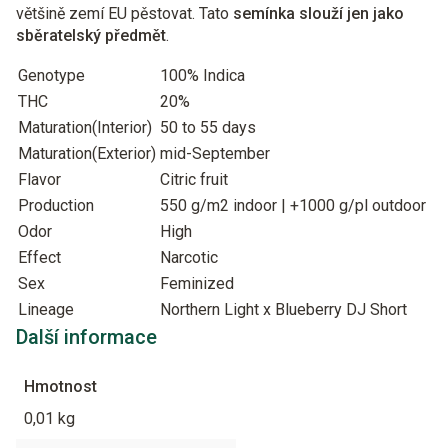
většině zemí EU pěstovat. Tato
semínka slouží jen jako
sběratelský předmět
.
Genotype
100% Indica
THC
20%
Maturation(Interior)
50 to 55 days
Maturation(Exterior)
mid-September
Flavor
Citric fruit
Production
550 g/m2 indoor | +1000 g/pl outdoor
Odor
High
Effect
Narcotic
Sex
Feminized
Lineage
Northern Light x Blueberry DJ Short
Další informace
Hmotnost
0,01 kg