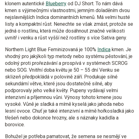
klonem autentické
Blueberry
od DJ Short. To nám dává
kmen s výjimečnými vlastnostmi, jemným doladěním dvou
nejslavnějších Indica dominantních kmenů. Má velmi husté
listy a kompaktní růst. Nenechte se však zmást, protože se
jedná o rostlinu, která může dosáhnout značné velikosti
uvnitř i venku a růst vyšší než rostliny s více Sativa geny.
Northern Light Blue Feminizovaná je 100%
Indica
kmen. Je
vhodný pro jakýkoli typ metody nebo systému pěstování, je
odolný proti prořezávání a prospívá v systémech SCROG
nebo SOG. Vnitřní doba květu je 50 – 55 dní Venku se
sklizeň předpokládá v polovině září. Produkuje silné
sekundární větve, které jsou dostatečně silné, aby
podporovaly jeho velké květy. Pupeny vydávají velmi
intenzivní a příjemnou vůni. Výnosy tohoto kmene jsou
vysoké. Vůně je sladká a mírně kyselá jako jahoda nebo
lesní ovoce. Chuť je také intenzivní a mírně hořkosladká jako
třešeň nebo dokonce hrozny, ale s náznaky kadidla a
borovice.
Bohužel je potřeba pamatovat, že semena se nesmějí ve