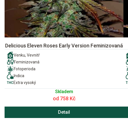
Delicious Eleven Roses Early Version Feminizovaná
Venku, Vevnitř
Feminizovaná
Fotoperioda
Indica
Extra vysoký
Skladem
od 758 Kč
Detail