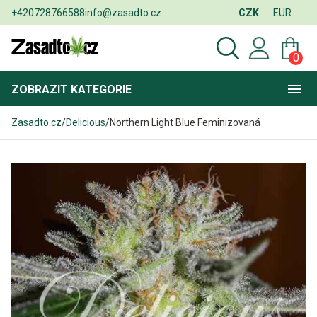
+420728766588
info@zasadto.cz
CZK
EUR
0
ZOBRAZIT
KATEGORIE
Zasadto.cz
/
Delicious
/
Northern Light Blue Feminizovaná