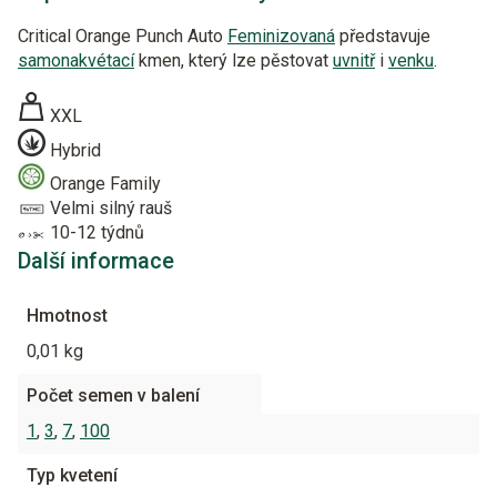
Critical Orange Punch Auto
Feminizovaná
představuje
samonakvétací
kmen, který lze pěstovat
uvnitř
i
venku
.
XXL
Hybrid
Orange Family
Velmi silný rauš
10-12 týdnů
Další informace
Hmotnost
0,01 kg
Počet semen v balení
1
,
3
,
7
,
100
Typ kvetení