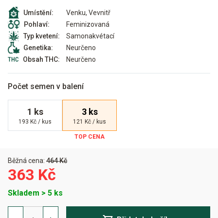
Venku, Vevnitř
Umístění:
Feminizovaná
Pohlaví:
Samonakvétací
Typ kvetení:
Neurčeno
Genetika:
Neurčeno
Obsah THC:
Počet semen v balení
1 ks
3 ks
193 Kč / kus
121 Kč / kus
Běžná cena:
464 Kč
363 Kč
Skladem > 5 ks
Critical
Orange