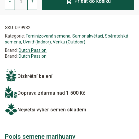
-
+
Přidat do košíku
Punch
Auto
Feminizovaná
Alternative:
množství
SKU:
DP9932
Kategorie:
Feminizovaná semena
,
Samonakvétací
,
Sběratelská
semena
,
Uvnitř (Indoor)
,
Venku (Outdoor)
Brand:
Dutch Passion
Brand:
Dutch Passion
Diskrétní balení
Doprava zdarma nad 1 500 Kč
Největší výběr semen skladem
Popis semene marihuany