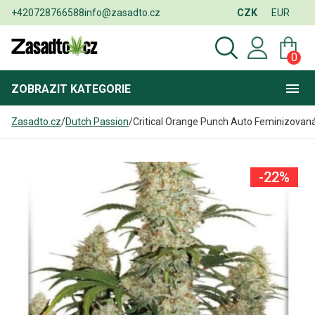
+420728766588
info@zasadto.cz
CZK
EUR
0
ZOBRAZIT
KATEGORIE
Zasadto.cz
/
Dutch Passion
/
Critical Orange Punch Auto Feminizovan
-22%