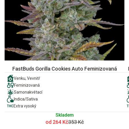
FastBuds Gorilla Cookies Auto Feminizovaná
Venku, Vevnitř
Feminizovaná
Samonakvétací
Indica/Sativa
Extra vysoký
Skladem
od 264 Kč
353 Kč