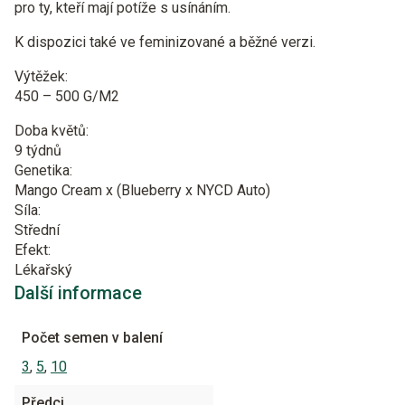
pro ty, kteří mají potíže s usínáním.
K dispozici také ve feminizované a běžné verzi.
Výtěžek:
450 – 500 G/M2
Doba květů:
9 týdnů
Genetika:
Mango Cream x (Blueberry x NYCD Auto)
Síla:
Střední
Efekt:
Lékařský
Další informace
Počet semen v balení
3
,
5
,
10
Předci