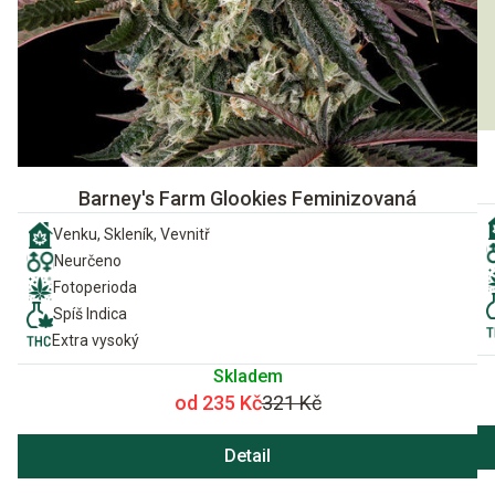
Barney's Farm Glookies Feminizovaná
Venku, Skleník, Vevnitř
Neurčeno
Fotoperioda
Spíš Indica
Extra vysoký
Skladem
od 235 Kč
321 Kč
Detail