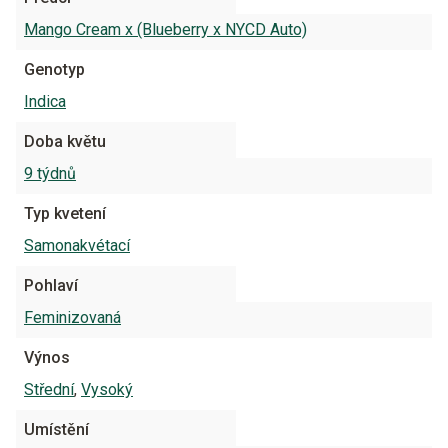
Mango Cream x (Blueberry x NYCD Auto)
Genotyp
Indica
Doba květu
9 týdnů
Typ kvetení
Samonakvétací
Pohlaví
Feminizovaná
Výnos
Střední
,
Vysoký
Umístění