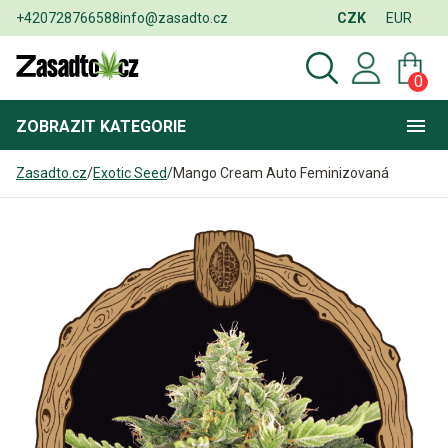
+420728766588
info@zasadto.cz
CZK
EUR
0
ZOBRAZIT
KATEGORIE
Zasadto.cz
/
Exotic Seed
/
Mango Cream Auto Feminizovaná