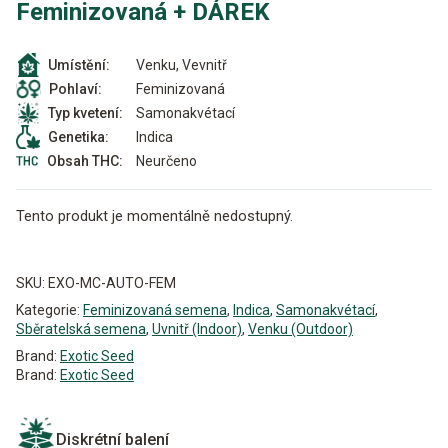
Feminizovaná + DÁREK
Venku, Vevnitř
Umístění:
Feminizovaná
Pohlaví:
Samonakvétací
Typ kvetení:
Indica
Genetika:
Neurčeno
Obsah THC:
Tento produkt je momentálně nedostupný.
Alternative:
SKU:
EXO-MC-AUTO-FEM
Kategorie:
Feminizovaná semena
,
Indica
,
Samonakvétací
,
Sběratelská semena
,
Uvnitř (Indoor)
,
Venku (Outdoor)
Brand:
Exotic Seed
Brand:
Exotic Seed
Diskrétní balení