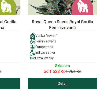
l Gorilla
Royal Queen Seeds Royal Gorilla
ná
Feminizovaná
Venku, Vevnitř
Feminizovaná
Fotoperioda
Indica/Sativa
Extra vysoký
Skladem
č
od 1 523 Kč
1 761 Kč
Detail