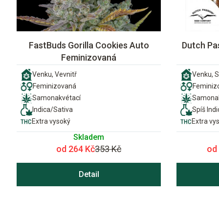
FastBuds Gorilla Cookies Auto
Dutch Pa
Feminizovaná
Venku, Vevnitř
Venku, S
Feminizovaná
Feminiz
Samonakvétací
Samonak
Indica/Sativa
Spíš Indi
Extra vysoký
Extra vy
Skladem
od 264 Kč
353 Kč
od
Detail