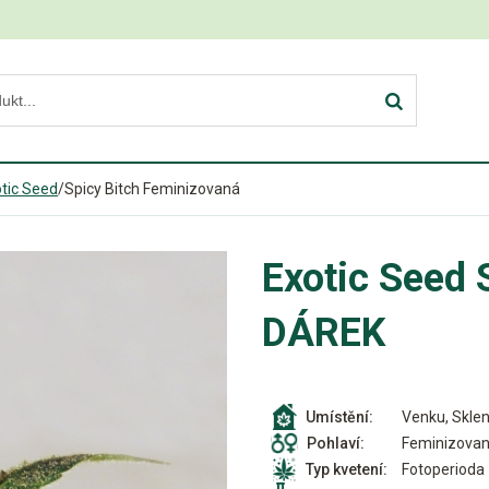
tic Seed
/
Spicy Bitch Feminizovaná
Exotic Seed 
DÁREK
Venku, Sklen
Umístění:
Feminizova
Pohlaví:
Fotoperioda
Typ kvetení: