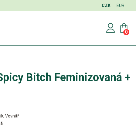
CZK
EUR
0
Spicy Bitch Feminizovaná +
ík, Vevnitř
ná