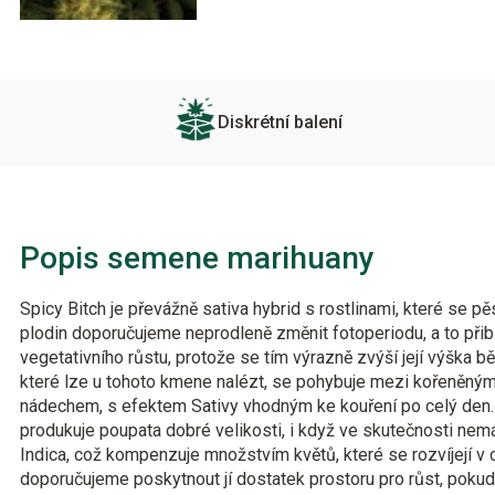
Diskrétní balení
Popis semene marihuany
Spicy Bitch je převážně sativa hybrid s rostlinami, které se p
plodin doporučujeme neprodleně změnit fotoperiodu, a to přib
vegetativního růstu, protože se tím výrazně zvýší její výška 
které lze u tohoto kmene nalézt, se pohybuje mezi kořeněný
nádechem, s efektem Sativy vhodným ke kouření po celý den. J
produkuje poupata dobré velikosti, i když ve skutečnosti ne
Indica, což kompenzuje množstvím květů, které se rozvíjejí v ce
doporučujeme poskytnout jí dostatek prostoru pro růst, pokud 