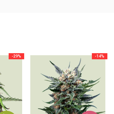
-29%
-14%