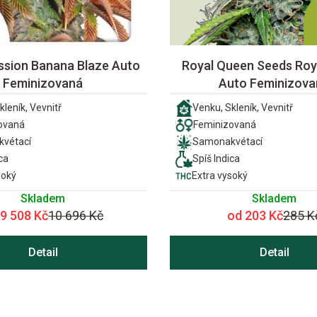
ssion Banana Blaze Auto
Royal Queen Seeds Roya
Feminizovaná
Auto Feminizova
kleník, Vevnitř
Venku, Skleník, Vevnitř
ovaná
Feminizovaná
vétací
Samonakvétací
ca
Spíš Indica
soký
Extra vysoký
Skladem
Skladem
 9 508 Kč
10 696 Kč
od 203 Kč
285 K
Detail
Detail