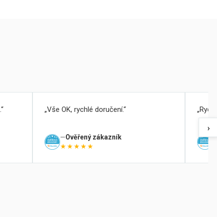
.
Vše OK, rychlé doručení.
Rychl
›
Ověřený zákazník
★★★★★