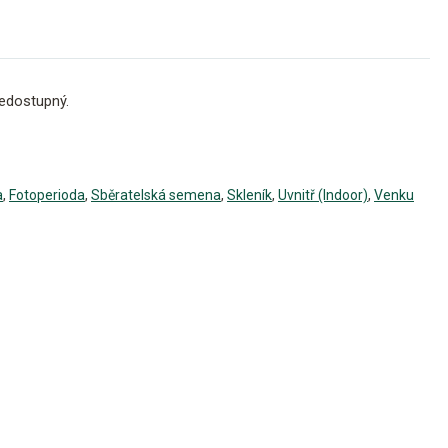
edostupný.
a
,
Fotoperioda
,
Sběratelská semena
,
Skleník
,
Uvnitř (Indoor)
,
Venku