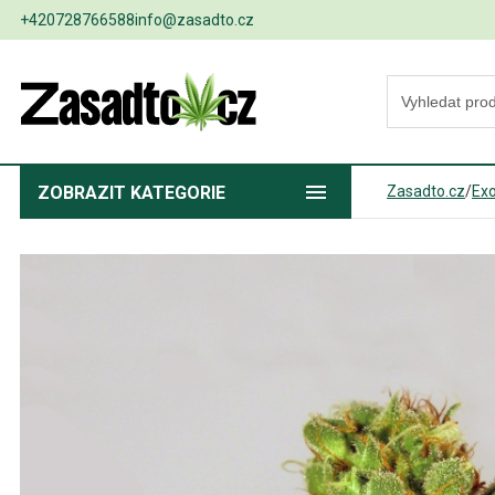
+420728766588
info@zasadto.cz
ZOBRAZIT
KATEGORIE
Zasadto.cz
/
Exo