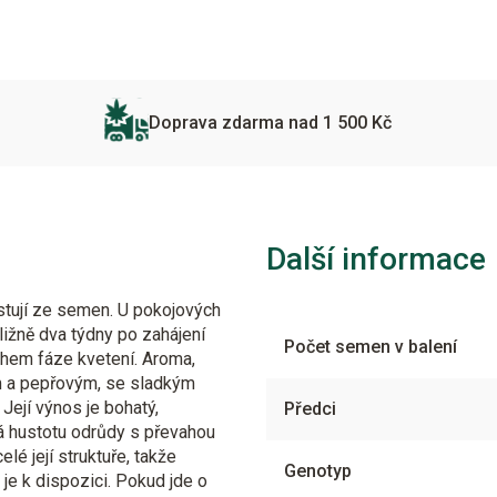
Doprava zdarma nad 1 500 Kč
Další informace
ěstují ze semen. U pokojových
ližně dva týdny po zahájení
Počet semen v balení
během fáze kvetení. Aroma,
m a pepřovým, se sladkým
ejí výnos je bohatý,
Předci
má hustotu odrůdy s převahou
lé její struktuře, takže
Genotyp
je k dispozici. Pokud jde o