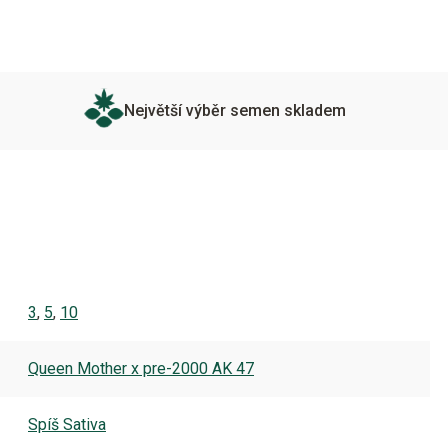
Největší výběr semen skladem
3
,
5
,
10
Queen Mother x pre-2000 AK 47
Spíš Sativa