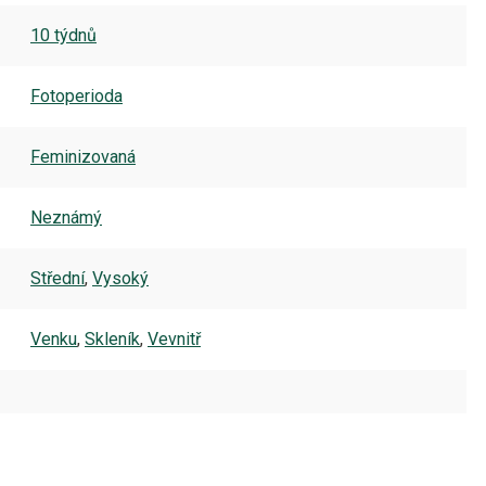
10 týdnů
Fotoperioda
Feminizovaná
Neznámý
Střední
,
Vysoký
Venku
,
Skleník
,
Vevnitř