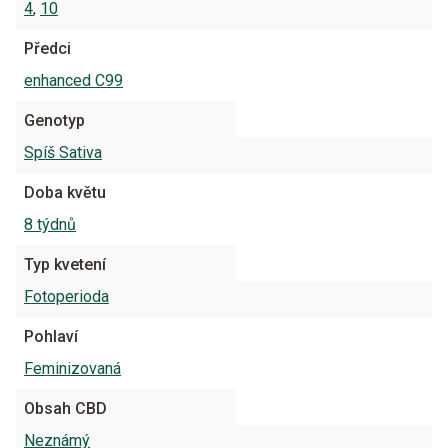
4
,
10
Předci
enhanced C99
Genotyp
Spíš Sativa
Doba květu
8 týdnů
Typ kvetení
Fotoperioda
Pohlaví
Feminizovaná
Obsah CBD
Neznámý