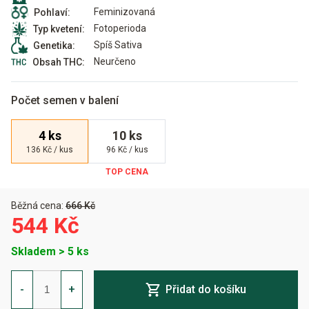
Feminizovaná
Pohlaví:
Fotoperioda
Typ kvetení:
Spíš Sativa
Genetika:
Neurčeno
Obsah THC:
Počet semen v balení
4 ks
10 ks
136 Kč / kus
96 Kč / kus
Běžná cena:
666 Kč
544 Kč
Skladem > 5 ks
Sex
Bud
-
+
Přidat do košíku
Feminizovaná
množství