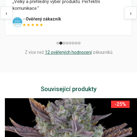
Velký a přehledný výběr produktů. Perfektní
komunikace.
‹
›
Ověřený zákazník
★★★★★
Z více než
12 ověřených hodnocení
zákazníků
Související produkty
-25%