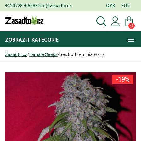
+420728766588
info@zasadto.cz
CZK
EUR
0
ZOBRAZIT
KATEGORIE
Zasadto.cz
/
Female Seeds
/
Sex Bud Feminizovaná
-19%