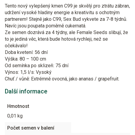
Tento nový vylepšený kmen C99 je skvělý pro ztrátu zábran,
udržení vysoké hladiny energie a kreativitu s ochotným
partnerem! Stejně jako C99, Sex Bud vykvete za 7-8 týdnů.
Navíc jsou poupata poměrně cukernatá.
Ze semen dozrává za 4 týdny, ale Female Seeds slibují, že
to je jediná věc, která bude hotová rychleji, než se
očekávalo!
Doba kvetení: 56 dní
Výška: 80 – 100 cm
Od semínka po sklizeň: 75 dní
Výnos: 1,5 l/s: Vysoký
Chuť / vůně: Extrémně ovocná, jako ananas / grapefruit.
Další informace
Hmotnost
0,01 kg
Počet semen v balení