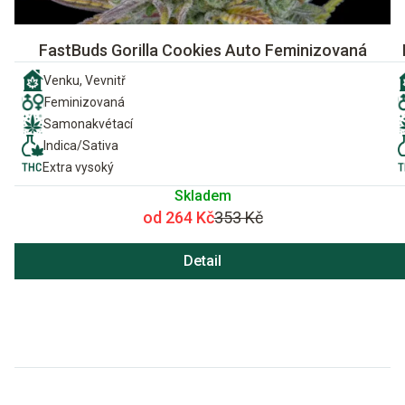
FastBuds Gorilla Cookies Auto Feminizovaná
Venku, Vevnitř
Feminizovaná
Samonakvétací
Indica/Sativa
Extra vysoký
Skladem
od 264 Kč
353 Kč
Detail