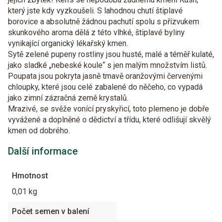
který jste kdy vyzkoušeli. S lahodnou chutí štiplavé
borovice a absolutně žádnou pachutí spolu s přízvukem
skunkového aroma dělá z této vlhké, štiplavé byliny
vynikající organický lékařský kmen.
Sytě zelené pupeny rostliny jsou husté, malé a téměř kulaté,
jako sladké „nebeské koule“ s jen malým množstvím listů.
Poupata jsou pokryta jasně tmavě oranžovými červenými
chloupky, které jsou celé zabalené do něčeho, co vypadá
jako zimní zázračná země krystalů.
Mrazivé, se svěže vonící pryskyřicí, toto plemeno je dobře
vyvážené a doplněné o dědictví a třídu, které odlišují skvělý
kmen od dobrého.
Další informace
Hmotnost
0,01 kg
Počet semen v balení