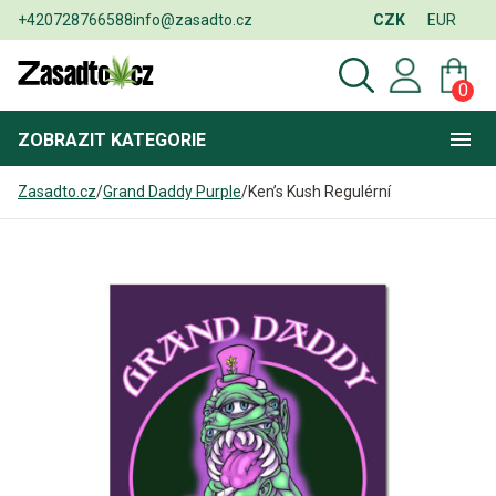
+420728766588
info@zasadto.cz
CZK
EUR
0
ZOBRAZIT
KATEGORIE
Zasadto.cz
/
Grand Daddy Purple
/
Ken’s Kush Regulérní