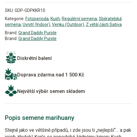
SKU:
GDP-GDPKKR10
Kategorie:
Fotoperioda
,
Kush
,
Regulérní semena
,
Sběratelská
semena
,
Uvnitř (Indoor)
,
Venku (Outdoor)
,
Z větší části Sativa
Brand:
Grand Daddy Purple
Brand:
Grand Daddy Purple
Diskrétní balení
Doprava zdarma nad 1 500 Kč
Největší výběr semen skladem
Popis semene marihuany
Stejně jako ve většině případů, i zde jsou ti „nejlepší“… a pak
jejich zbytek! Ken’s se nepodobá žádnému kmeni Kush,