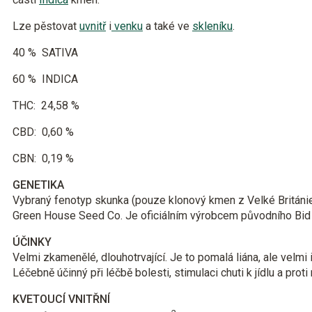
Lze pěstovat
uvnitř
i
venku
a také ve
skleníku
.
40 %
SATIVA
60 %
INDICA
THC:
24,58 %
CBD:
0,60 %
CBN:
0,19 %
GENETIKA
Vybraný fenotyp skunka (pouze klonový kmen z Velké Británie
Green House Seed Co. Je oficiálním výrobcem původního Bi
ÚČINKY
Velmi zkamenělé, dlouhotrvající. Je to pomalá liána, ale velmi i
Léčebně účinný při léčbě bolesti, stimulaci chuti k jídlu a prot
KVETOUCÍ VNITŘNÍ