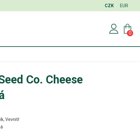
CZK
EUR
0
Seed Co. Cheese
á
ík, Vevnitř
ná