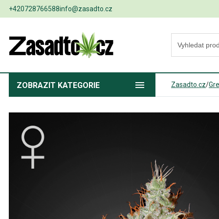
+420728766588
info@zasadto.cz
ZOBRAZIT
KATEGORIE
Zasadto.cz
/
Gr