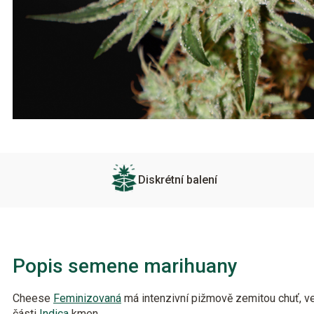
Diskrétní balení
Popis semene marihuany
Cheese
Feminizovaná
má intenzivní pižmově zemitou chuť, vel
části
Indica
kmen.