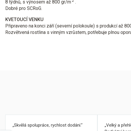
2
8 týdnů, s výnosem až 800 gr/m
.
Dobré pro SCRoG.
KVETOUCÍ VENKU
Připraveno na konci září (severní polokoule) s produkcí až 800
Rozvětvená rostlina s vinným vzrůstem, potřebuje plnou oporu
Skvělá spolupráce, rychlost dodání.
Velký a přeh