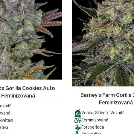
s Gorilla Cookies Auto
Barney's Farm Gorilla 
Feminizovaná
Feminizovaná
evnitř
Venku, Skleník, Vevnitř
ovaná
Feminizovaná
vétací
Fotoperioda
ativa