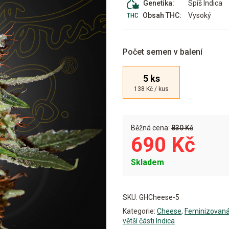
Spíš Indica
Genetika:
Vysoký
Obsah THC:
Počet semen v balení
5 ks
138 Kč / kus
Běžná cena:
830 Kč
690 Kč
Skladem
Alternative:
SKU:
GHCheese-5
Kategorie:
Cheese
,
Feminizovan
větší části Indica