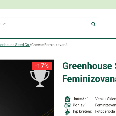
eenhouse Seed Co.
/
Cheese Feminizovaná
Greenhouse 
-17%
Feminizovan
Venku, Sklen
Umístění:
Feminizova
Pohlaví:
Fotoperioda
Typ kvetení: