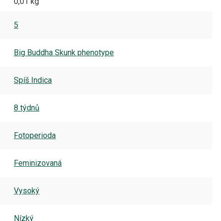
0,01 kg
5
Big Buddha Skunk phenotype
Spíš Indica
8 týdnů
Fotoperioda
Feminizovaná
Vysoký
Nízký