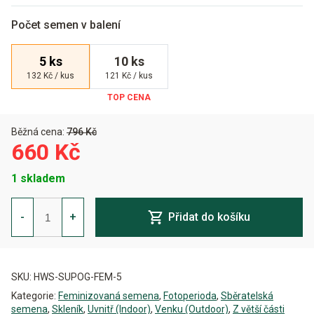
Počet semen v balení
5 ks
10 ks
132 Kč / kus
121 Kč / kus
Běžná cena:
796 Kč
660 Kč
1 skladem
Superb
OG
-
+
Přidat do košíku
Feminizovaná
množství
Alternative:
SKU:
HWS-SUPOG-FEM-5
Kategorie:
Feminizovaná semena
,
Fotoperioda
,
Sběratelská
semena
,
Skleník
,
Uvnitř (Indoor)
,
Venku (Outdoor)
,
Z větší části