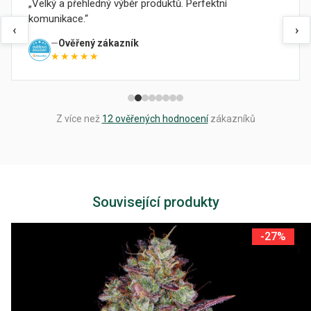
Velký a přehledný výběr produktů. Perfektní
komunikace.
‹
›
Ověřený zákazník
★★★★★
Z více než
12 ověřených hodnocení
zákazníků
Související produkty
-27%