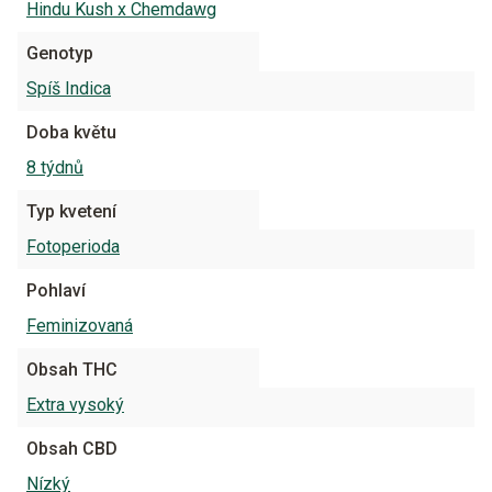
Hindu Kush x Chemdawg
Genotyp
Spíš Indica
Doba květu
8 týdnů
Typ kvetení
Fotoperioda
Pohlaví
Feminizovaná
Obsah THC
Extra vysoký
Obsah CBD
Nízký