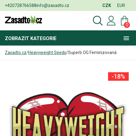
+420728766588
info@zasadto.cz
CZK
EUR
0
ZOBRAZIT
KATEGORIE
Zasadto.cz
/
Heavyweight Seeds
/
Superb OG Feminizovaná
-18%