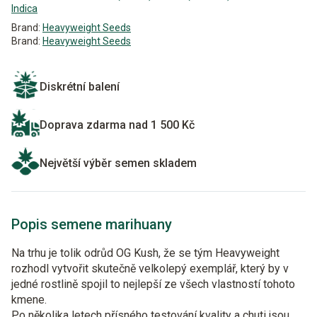
Indica
Brand:
Heavyweight Seeds
Brand:
Heavyweight Seeds
Diskrétní balení
Doprava zdarma nad 1 500 Kč
Největší výběr semen skladem
Popis semene marihuany
Na trhu je tolik odrůd OG Kush, že se tým Heavyweight
rozhodl vytvořit skutečně velkolepý exemplář, který by v
jedné rostlině spojil to nejlepší ze všech vlastností tohoto
kmene.
Po několika letech přísného testování kvality a chuti jsou