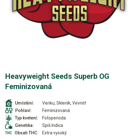
Heavyweight Seeds Superb OG
Feminizovaná
Venku, Skleník, Vevnitř
Umístění:
Feminizovaná
Pohlaví:
Fotoperioda
Typ kvetení:
Spíš Indica
Genetika:
Extra vysoký
Obsah THC: