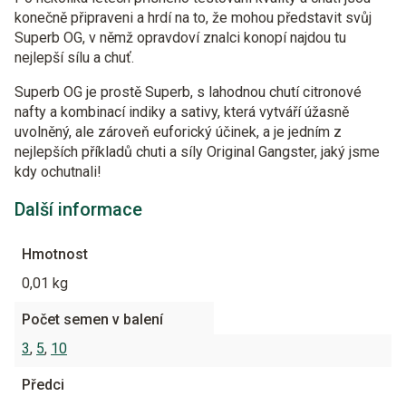
konečně připraveni a hrdí na to, že mohou představit svůj
Superb OG, v němž opravdoví znalci konopí najdou tu
nejlepší sílu a chuť.
Superb OG je prostě Superb, s lahodnou chutí citronové
nafty a kombinací indiky a sativy, která vytváří úžasně
uvolněný, ale zároveň euforický účinek, a je jedním z
nejlepších příkladů chuti a síly Original Gangster, jaký jsme
kdy ochutnali!
Další informace
Hmotnost
0,01 kg
Počet semen v balení
3
,
5
,
10
Předci