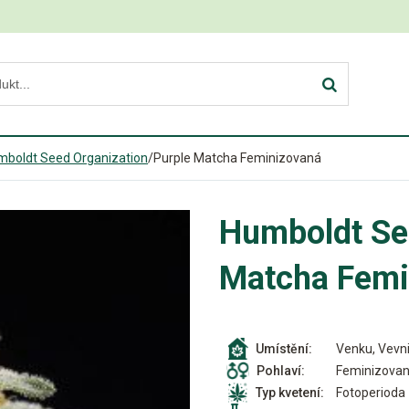
mboldt Seed Organization
/
Purple Matcha Feminizovaná
Humboldt Se
Matcha Femi
Venku, Vevni
Umístění:
Feminizova
Pohlaví:
Fotoperioda
Typ kvetení: