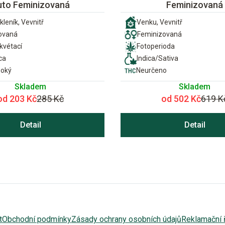
uto Feminizovaná
Feminizovaná
kleník, Vevnitř
Venku, Vevnitř
ovaná
Feminizovaná
vétací
Fotoperioda
ca
Indica/Sativa
soký
Neurčeno
Skladem
Skladem
od 203 Kč
285 Kč
od 502 Kč
619 K
Detail
Detail
t
Obchodní podmínky
Zásady ochrany osobních údajů
Reklamační 