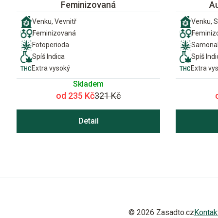
Feminizovaná
A
Venku, Vevnitř
Venku, S
Feminizovaná
Feminiz
Fotoperioda
Samonak
Spíš Indica
Spíš Indi
Extra vysoký
Extra vy
Skladem
od 235 Kč
321 Kč
Detail
© 2026 Zasadto.cz
Kontak