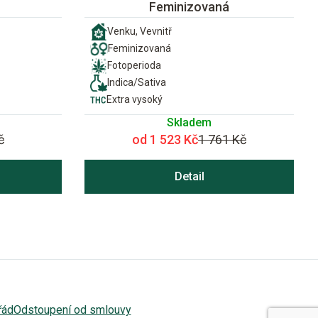
Feminizovaná
Venku, Vevnitř
Feminizovaná
Fotoperioda
Indica/Sativa
Extra vysoký
Skladem
č
od 1 523 Kč
1 761 Kč
Detail
řád
Odstoupení od smlouvy