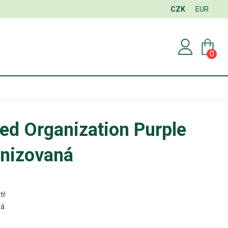
CZK
EUR
0
ed Organization Purple
nizovaná
tř
ná