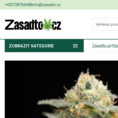
+420728766588
info@zasadto.cz
ZOBRAZIT
KATEGORIE
Zasadto.cz
/
Hu