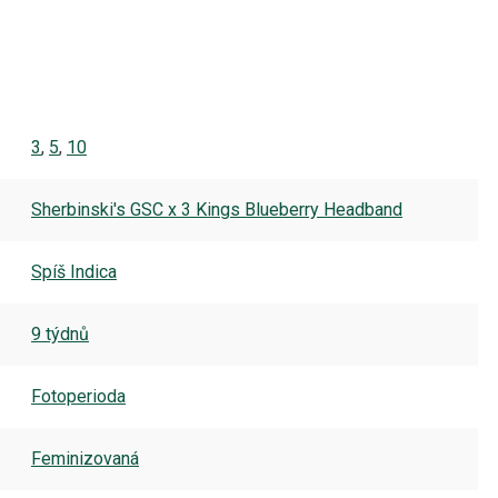
3
,
5
,
10
Sherbinski's GSC x 3 Kings Blueberry Headband
Spíš Indica
9 týdnů
Fotoperioda
Feminizovaná