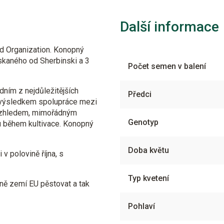
Další informace
 Organization. Konopný
skaného od Sherbinski a 3
Počet semen v balení
ním z nejdůležitějších
Předci
e výsledkem spolupráce mezi
vzhledem, mimořádným
Genotyp
 během kultivace. Konopný
Doba květu
v polovině října, s
Typ kvetení
ně zemí EU pěstovat a tak
Pohlaví