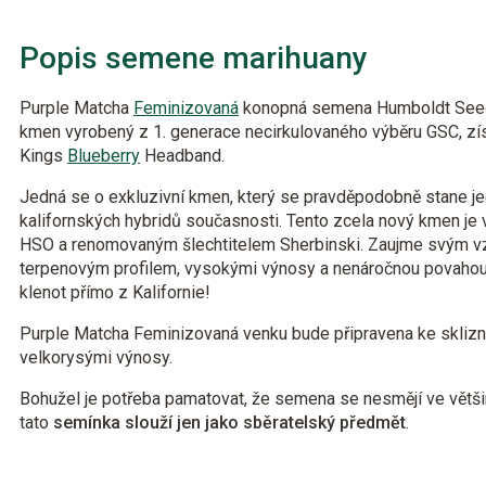
Popis semene marihuany
Purple Matcha
Feminizovaná
konopná semena Humboldt Seed
kmen vyrobený z 1. generace necirkulovaného výběru GSC, zí
Kings
Blueberry
Headband.
Jedná se o exkluzivní kmen, který se pravděpodobně stane jed
kalifornských hybridů současnosti. Tento zcela nový kmen j
HSO a renomovaným šlechtitelem Sherbinski. Zaujme svým 
terpenovým profilem, vysokými výnosy a nenáročnou povahou
klenot přímo z Kalifornie!
Purple Matcha Feminizovaná venku bude připravena ke sklizni 
velkorysými výnosy.
Bohužel je potřeba pamatovat, že semena se nesmějí ve větši
tato
semínka slouží jen jako sběratelský předmět
.