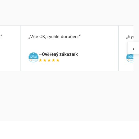
.
Vše OK, rychlé doručení.
Rychl
›
Ověřený zákazník
★★★★★