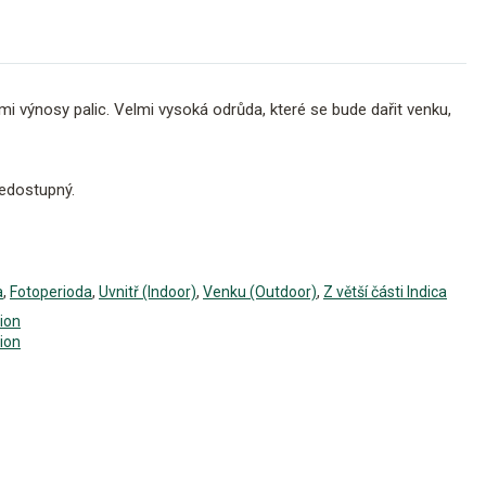
i výnosy palic. Velmi vysoká odrůda, které se bude dařit venku,
edostupný.
a
,
Fotoperioda
,
Uvnitř (Indoor)
,
Venku (Outdoor)
,
Z větší části Indica
ion
ion