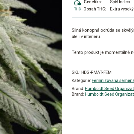
Spíš Indica
Genetika:
Extra vysoký
Obsah THC:
Silná konopná odrůda se skvělým
ale i v interiéru.
Tento produkt je momentálně n
Alternative:
SKU:
HDS-PMAT-FEM
Kategorie:
Feminizovaná semen
Brand:
Humboldt Seed Organizat
Brand:
Humboldt Seed Organizat