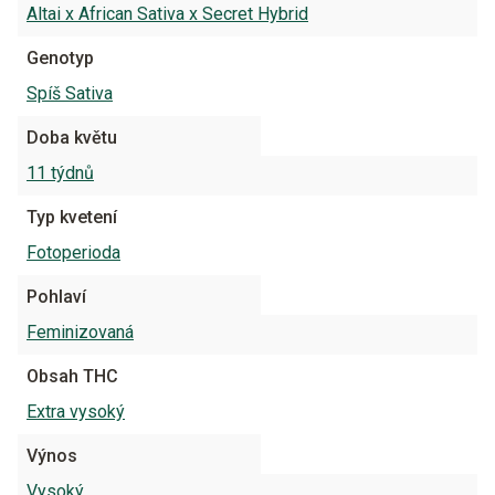
Altai x African Sativa x Secret Hybrid
Genotyp
Spíš Sativa
Doba květu
11 týdnů
Typ kvetení
Fotoperioda
Pohlaví
Feminizovaná
Obsah THC
Extra vysoký
Výnos
Vysoký