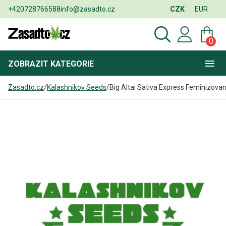
+420728766588
info@zasadto.cz
CZK
EUR
0
ZOBRAZIT
KATEGORIE
Zasadto.cz
/
Kalashnikov Seeds
/
Big Altai Sativa Express Feminizova