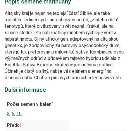
Popis semene marihuany
Altajský kraj je nejen nejteplejší částí Sibiře, ale také
rodištěm jedinečných, autentických odrůd, „zlatého dolu“
fenotypů, které civilizovaný svět nezná. Krátké, ale na
slunce štědré léto nutí rostliny mnohem rychleji kvést a
nabírat hmotu. Silný africký gen, adaptovaný na altajskou
genetiku, je zodpovědný za barevný psychedelický drive,
který je tak preferován u milovníků sativy. Kombinace dvou
výjimečných odrůd s přídavkem tajného hybridu udělala z
Big Altai Sativa Express skutečně jedinečnou rostlinu.
Účinek je čistý a silný, nabije vás elánem a energií na
dlouhou dobu. Chuť po piniových oříšcích a lesní svěžesti.
Další informace
Počet semen v balení
3
,
5
,
10
Předci