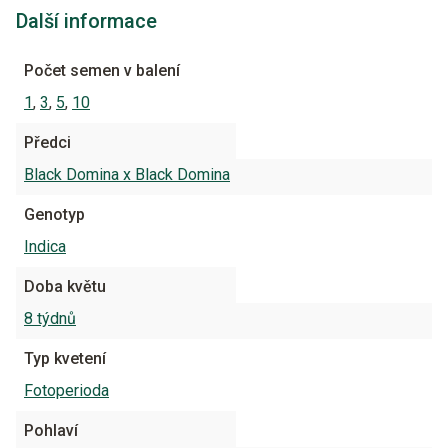
Další informace
Počet semen v balení
1
,
3
,
5
,
10
Předci
Black Domina x Black Domina
Genotyp
Indica
Doba květu
8 týdnů
Typ kvetení
Fotoperioda
Pohlaví