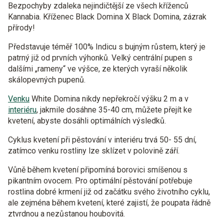
Bezpochyby zdaleka nejindičtější ze všech kříženců
Kannabia. Kříženec Black Domina X Black Domina, zázrak
přírody!
Představuje téměř 100% Indicu s bujným růstem, který je
patrný již od prvních výhonků. Velký centrální pupen s
dalšími „rameny“ ve výšce, ze kterých vyraší několik
skálopevných pupenů.
Venku
White Domina nikdy nepřekročí výšku 2 m a v
interiéru
, jakmile dosáhne 35-40 cm, můžete přejít ke
kvetení, abyste dosáhli optimálních výsledků.
Cyklus kvetení při pěstování v interiéru trvá 50- 55 dní,
zatímco venku rostliny lze sklízet v polovině září.
Vůně během kvetení připomíná borovici smíšenou s
pikantním ovocem. Pro optimální pěstování potřebuje
rostlina dobré krmení již od začátku svého životního cyklu,
ale zejména během kvetení, které zajistí, že poupata řádně
ztvrdnou a nezůstanou houbovitá.