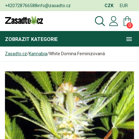
+420728766588
info@zasadto.cz
CZK
EUR
0
ZOBRAZIT
KATEGORIE
Zasadto.cz
/
Kannabia
/
White Domina Feminizovaná