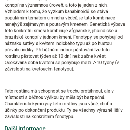
konopí na významnou úroveň, a toto je jeden z nich.
Vzhledem k tomu, že výzkum kanabinoidů se stává
populárním tématem u mnoha vědců, je tato kombinace
nanejvýš zajímavým a poutavým kmenem. Genetická výbava
této konkrétní směsi kombinuje afghánské, jihoindické a
brazilské konopí v jednom kmeni. Fenotypy se pohybují od
náznaku sativy s květem indického typu až po hustou
převahu indiky. Při běžném indoor pěstování lze tuto
rostlinu pěstovat týden až 10 dní, než začne kvést.
Očekávaná doba kvetení se pohybuje mezi 7-10 týdny (v
závislosti na kvetoucím fenotypu).
Tato rostlina má schopnost se trochu protáhnout, ale v
místnosti s běžnou výškou by měla být bezpečná.
Charakteristickými rysy této rostliny jsou vůně, chuť a
účinky po dokončení produktu. Ty se všechny výrazně liší v
závislosti na konkrétním fenotypu.
Další informace