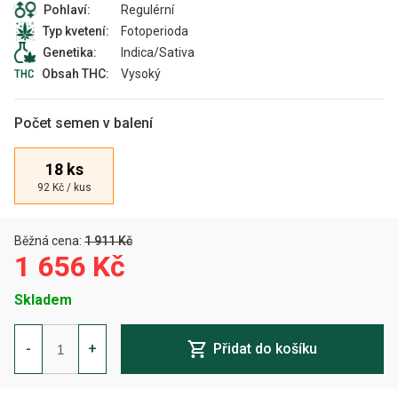
Regulérní
Pohlaví:
Fotoperioda
Typ kvetení:
Indica/Sativa
Genetika:
Vysoký
Obsah THC:
Počet semen v balení
18 ks
92 Kč / kus
Běžná cena:
1 911 Kč
1 656 Kč
Skladem
G13
Widow
-
+
Přidat do košíku
Regulérní
množství
Alternative: