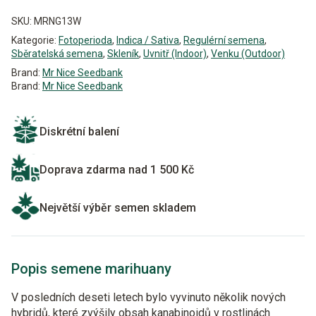
SKU:
MRNG13W
Kategorie:
Fotoperioda
,
Indica / Sativa
,
Regulérní semena
,
Sběratelská semena
,
Skleník
,
Uvnitř (Indoor)
,
Venku (Outdoor)
Brand:
Mr Nice Seedbank
Brand:
Mr Nice Seedbank
Diskrétní balení
Doprava zdarma nad 1 500 Kč
Největší výběr semen skladem
Popis semene marihuany
V posledních deseti letech bylo vyvinuto několik nových
hybridů, které zvýšily obsah kanabinoidů v rostlinách