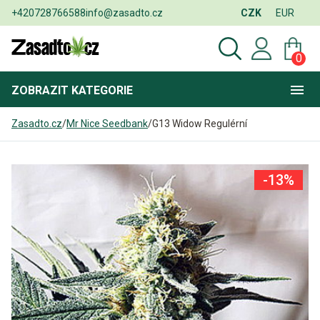
+420728766588
info@zasadto.cz
CZK
EUR
0
ZOBRAZIT
KATEGORIE
Zasadto.cz
/
Mr Nice Seedbank
/
G13 Widow Regulérní
-13%