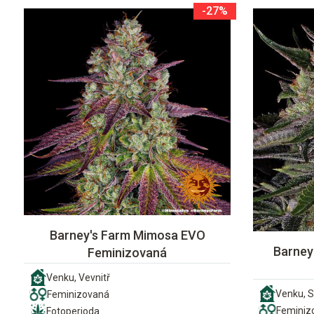
-27%
Barney's Farm Mimosa EVO
Barney'
Feminizovaná
Venku, Vevnitř
Venku, S
Feminizovaná
Feminiz
Fotoperioda