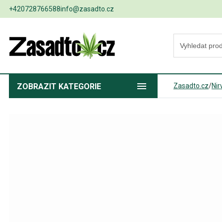
+420728766588
info@zasadto.cz
ZOBRAZIT
KATEGORIE
Zasadto.cz
/
Nir