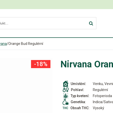
vana
/
Orange Bud Regulérní
Nirvana Oran
-18%
Venku, Vevni
Umístění:
Regulérní
Pohlaví:
Fotoperioda
Typ kvetení:
Indica/Sativ
Genetika:
Vysoký
Obsah THC: