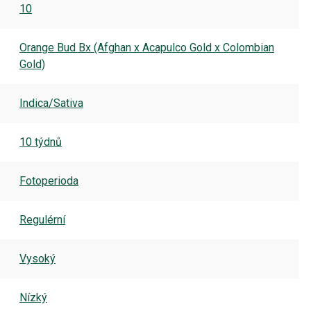
10
Orange Bud Bx (Afghan x Acapulco Gold x Colombian
Gold)
Indica/Sativa
10 týdnů
Fotoperioda
Regulérní
Vysoký
Nízký