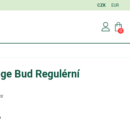
CZK
EUR
0
ge Bud Regulérní
tř
a