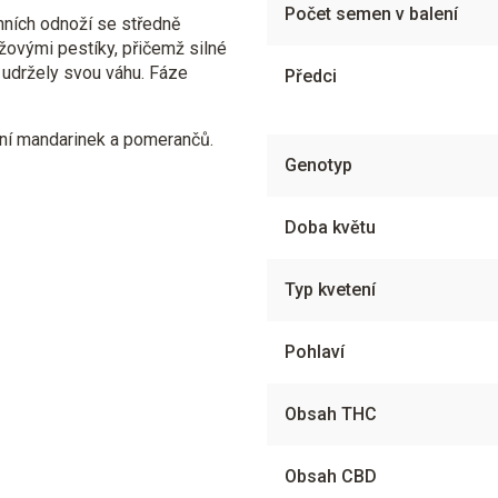
Počet semen v balení
nních odnoží se středně
žovými pestíky, přičemž silné
 udržely svou váhu. Fáze
Předci
ůní mandarinek a pomerančů.
Genotyp
Doba květu
Typ kvetení
Pohlaví
Obsah THC
Obsah CBD