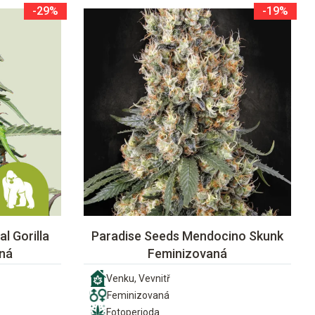
-29%
-19%
l Gorilla
Paradise Seeds Mendocino Skunk
ná
Feminizovaná
Venku, Vevnitř
Feminizovaná
Fotoperioda