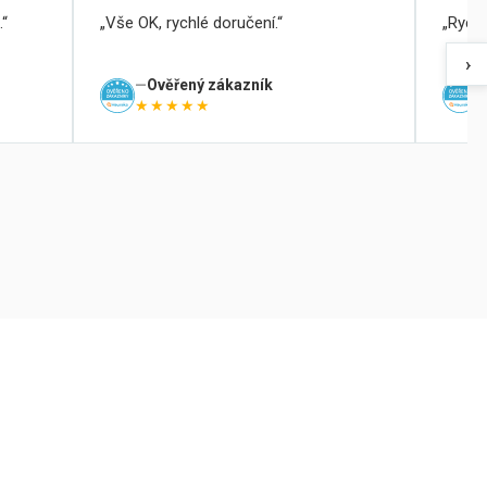
.
Vše OK, rychlé doručení.
Rychl
›
Ověřený zákazník
★★★★★