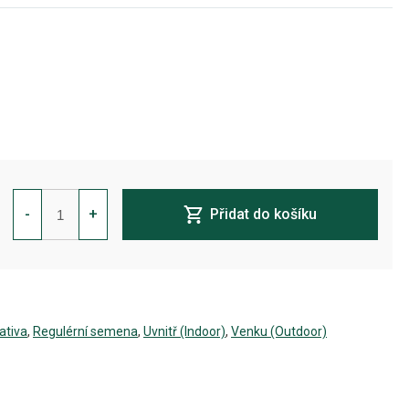
Orange
Bud
-
+
Přidat do košíku
Regulérní
množství
Sativa
,
Regulérní semena
,
Uvnitř (Indoor)
,
Venku (Outdoor)