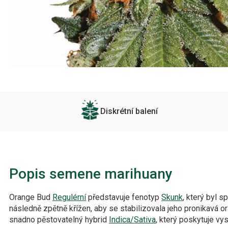
Diskrétní balení
Popis semene marihuany
Orange Bud
Regulérní
představuje fenotyp
Skunk
, který byl s
následně zpětně křížen, aby se stabilizovala jeho pronikavá o
snadno pěstovatelný hybrid
Indica/Sativa
, který poskytuje vy