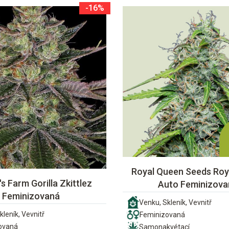
-16%
Royal Queen Seeds Roya
s Farm Gorilla Zkittlez
Auto Feminizova
Feminizovaná
Venku, Skleník, Vevnitř
kleník, Vevnitř
Feminizovaná
ovaná
Samonakvétací