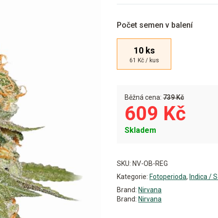
Počet semen v balení
10 ks
61 Kč / kus
Běžná cena:
739 Kč
609 Kč
Skladem
Alternative:
SKU:
NV-OB-REG
Kategorie:
Fotoperioda
,
Indica / 
Brand:
Nirvana
Brand:
Nirvana