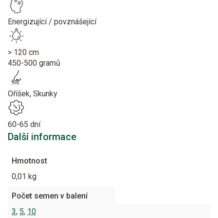
Energizující / povznášející
> 120 cm
450-500 gramů
Oříšek, Skunky
60-65 dní
Další informace
Hmotnost
0,01 kg
Počet semen v balení
3
,
5
,
10