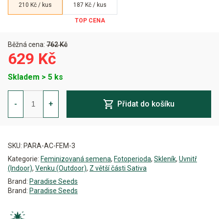
210 Kč / kus
187 Kč / kus
Běžná cena:
762 Kč
629 Kč
Skladem > 5 ks
Apricot
Candy
-
+
Přidat do košíku
Feminizovaná
množství
Alternative:
SKU:
PARA-AC-FEM-3
Kategorie:
Feminizovaná semena
,
Fotoperioda
,
Skleník
,
Uvnitř
(Indoor)
,
Venku (Outdoor)
,
Z větší části Sativa
Brand:
Paradise Seeds
Brand:
Paradise Seeds