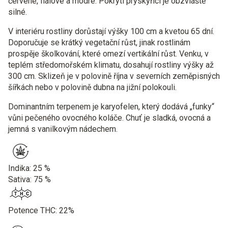
červené, fialové a modré. Pokrytí pryskyřicí je obzvláště
silné.
V interiéru rostliny dorůstají výšky 100 cm a kvetou 65 dní.
Doporučuje se krátký vegetační růst, jinak rostlinám
prospěje školkování, které omezí vertikální růst. Venku, v
teplém středomořském klimatu, dosahují rostliny výšky až
300 cm. Sklizeň je v polovině října v severních zeměpisných
šířkách nebo v polovině dubna na jižní polokouli.
Dominantním terpenem je karyofelen, který dodává „funky“
vůni pečeného ovocného koláče. Chuť je sladká, ovocná a
jemná s vanilkovým nádechem.
Indika: 25 %
Sativa: 75 %
Potence THC: 22%