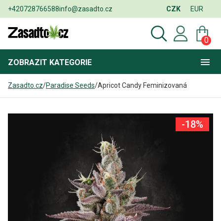
+420728766588
info@zasadto.cz
CZK
EUR
0
ZOBRAZIT
KATEGORIE
Zasadto.cz
/
Paradise Seeds
/
Apricot Candy Feminizovaná
-18%