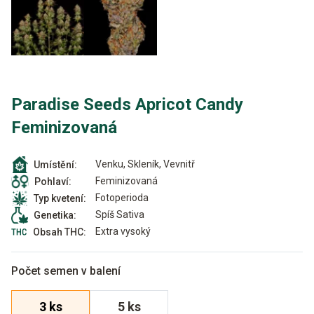
Paradise Seeds Apricot Candy
Feminizovaná
Venku, Skleník, Vevnitř
Umístění:
Feminizovaná
Pohlaví:
Fotoperioda
Typ kvetení:
Spíš Sativa
Genetika:
Extra vysoký
Obsah THC:
Počet semen v balení
3 ks
5 ks