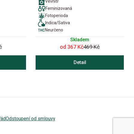
Vevnitř
Feminizovaná
Fotoperioda
Indica/Sativa
Neurčeno
Skladem
č
od 367 Kč
469 Kč
Detail
řád
Odstoupení od smlouvy