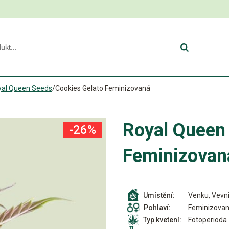
yal Queen Seeds
/
Cookies Gelato Feminizovaná
Royal Queen
-26%
Feminizovan
Venku, Vevni
Umístění:
Feminizova
Pohlaví:
Fotoperioda
Typ kvetení: