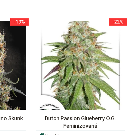
-19%
-22%
ino Skunk
Dutch Passion Glueberry O.G.
Feminizovaná