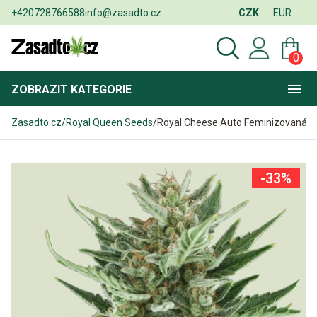
+420728766588
info@zasadto.cz
CZK
EUR
0
ZOBRAZIT
KATEGORIE
Zasadto.cz
/
Royal Queen Seeds
/
Royal Cheese Auto Feminizovaná
-33%