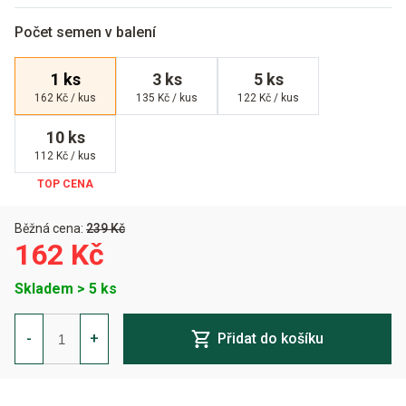
Počet semen v balení
1 ks
3 ks
5 ks
162 Kč / kus
135 Kč / kus
122 Kč / kus
10 ks
112 Kč / kus
Běžná cena:
239 Kč
162 Kč
Skladem > 5 ks
Royal
Cheese
-
+
Přidat do košíku
Auto
Feminizovaná
množství
Alternative: