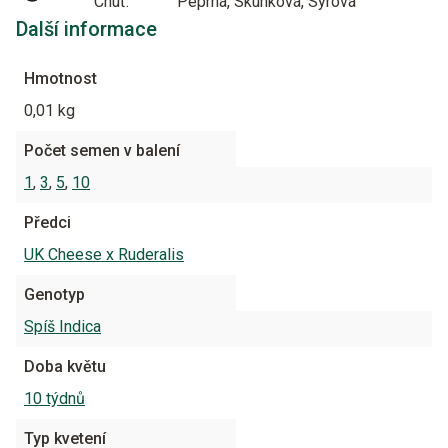
Chuť:
Peprná, Skunková, Sýrová
Další informace
Hmotnost
0,01 kg
Počet semen v balení
1
,
3
,
5
,
10
Předci
UK Cheese x Ruderalis
Genotyp
Spíš Indica
Doba květu
10 týdnů
Typ kvetení