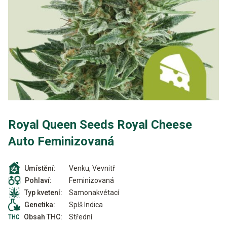
Royal Queen Seeds Royal Cheese
Auto Feminizovaná
Venku, Vevnitř
Umístění:
Feminizovaná
Pohlaví:
Samonakvétací
Typ kvetení:
Spíš Indica
Genetika:
Střední
Obsah THC: