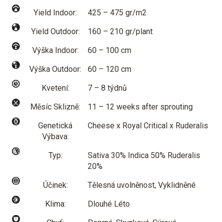
Yield Indoor:
425 – 475 gr/m2
Yield Outdoor:
160 – 210 gr/plant
Výška Indoor:
60 – 100 cm
Výška Outdoor:
60 – 120 cm
Kvetení:
7 – 8 týdnů
Měsíc Sklizně:
11 – 12 weeks after sprouting
Genetická
Cheese x Royal Critical x Ruderalis
Výbava:
Typ:
Sativa 30% Indica 50% Ruderalis
20%
Účinek:
Tělesná uvolněnost, Vyklidněné
Klima:
Dlouhé Léto