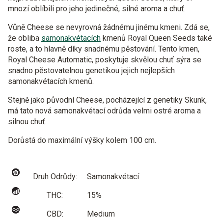
mnozí oblíbili pro jeho jedinečné, silné aroma a chuť.
Vůně Cheese se nevyrovná žádnému jinému kmeni. Zdá se,
že obliba
samonakvétacích
kmenů Royal Queen Seeds také
roste, a to hlavně díky snadnému pěstování. Tento kmen,
Royal Cheese Automatic, poskytuje skvělou chuť sýra se
snadno pěstovatelnou genetikou jejich nejlepších
samonakvétacích kmenů.
Stejně jako původní Cheese, pocházející z genetiky Skunk,
má tato nová samonakvétací odrůda velmi ostré aroma a
silnou chuť.
Dorůstá do maximální výšky kolem 100 cm.
Druh Odrůdy:
Samonakvétací
THC:
15%
CBD:
Medium