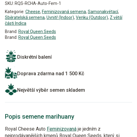
SKU:
RQS-RCHA-Auto-Fem-1
Kategorie:
Cheese
,
Feminizovaná semena
,
Samonakvétací
,
Sběratelská semena
,
Uvnitř (Indoor)
,
Venku (Outdoor)
,
Z větší
části Indica
Brand:
Royal Queen Seeds
Brand:
Royal Queen Seeds
Diskrétní balení
Doprava zdarma nad 1 500 Kč
Největší výběr semen skladem
Popis semene marihuany
Royal Cheese Auto
Feminizovaná
je jedním z
nejprodávanějších kmenů Royal Queen Seeds, který si