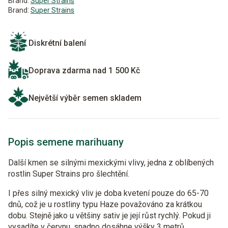
Brand:
Super Strains
Brand:
Super Strains
Diskrétní balení
Doprava zdarma nad 1 500 Kč
Největší výběr semen skladem
Popis semene marihuany
Další kmen se silnými mexickými vlivy, jedna z oblíbených
rostlin Super Strains pro šlechtění.
I přes silný mexický vliv je doba kvetení pouze do 65-70
dnů, což je u rostliny typu Haze považováno za krátkou
dobu. Stejně jako u většiny sativ je její růst rychlý. Pokud ji
vysadíte v červnu, snadno dosáhne výšky 3 metrů.