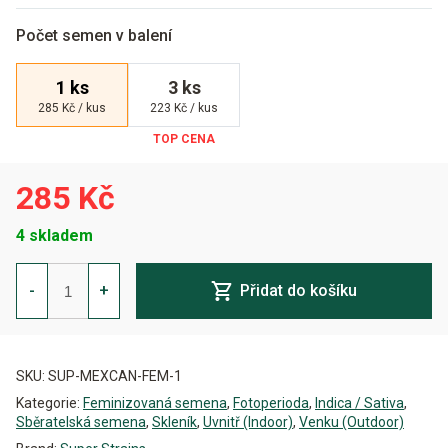
Počet semen v balení
1 ks
3 ks
285 Kč / kus
223 Kč / kus
285 Kč
4 skladem
Mexican
Candy
-
+
Přidat do košíku
Feminizovaná
množství
Alternative:
SKU:
SUP-MEXCAN-FEM-1
Kategorie:
Feminizovaná semena
,
Fotoperioda
,
Indica / Sativa
,
Sběratelská semena
,
Skleník
,
Uvnitř (Indoor)
,
Venku (Outdoor)