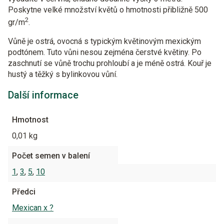
Poskytne velké množství květů o hmotnosti přibližně 500
2
gr/m
.
Vůně je ostrá, ovocná s typickým květinovým mexickým
podtónem. Tuto vůni nesou zejména čerstvé květiny. Po
zaschnutí se vůně trochu prohloubí a je méně ostrá. Kouř je
hustý a těžký s bylinkovou vůní.
Další informace
Hmotnost
0,01 kg
Počet semen v balení
1
,
3
,
5
,
10
Předci
Mexican x ?