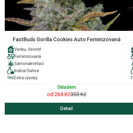
FastBuds Gorilla Cookies Auto Feminizovaná
Venku, Vevnitř
Feminizovaná
Samonakvétací
Indica/Sativa
Extra vysoký
Skladem
od 264 Kč
353 Kč
Detail