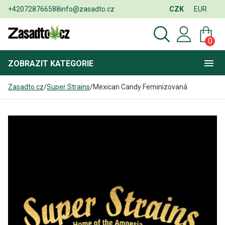
+420728766588
info@zasadto.cz
CZK
EUR
0
ZOBRAZIT
KATEGORIE
Zasadto.cz
/
Super Strains
/
Mexican Candy Feminizovaná