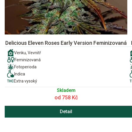
Delicious Eleven Roses Early Version Feminizovaná
Venku, Vevnitř
Feminizovaná
Fotoperioda
Indica
Extra vysoký
Skladem
od 758 Kč
Detail