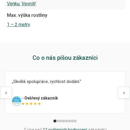
Venku
,
Vevnitř
Max. výška rostliny
1 – 2 metry
Co o nás píšou zákazníci
Skvělá spolupráce, rychlost dodání.
‹
›
Ověřený zákazník
★★★★★
Z více než
12 ověřených hodnocení
zákazníků