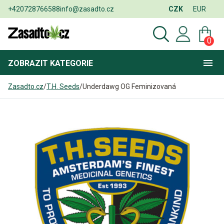
+420728766588
info@zasadto.cz
CZK
EUR
0
ZOBRAZIT
KATEGORIE
Zasadto.cz
/
T.H. Seeds
/
Underdawg OG Feminizovaná