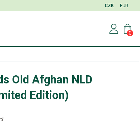
CZK
EUR
0
eds Old Afghan NLD
mited Edition)
tř