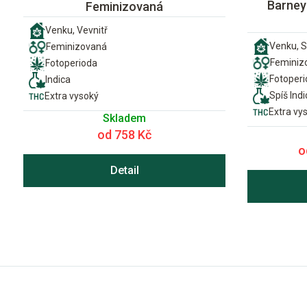
Barney'
Feminizovaná
Venku, Vevnitř
Venku, S
Feminizovaná
Feminiz
Fotoperioda
Fotoper
Indica
Spíš Indi
Extra vysoký
Extra vy
Skladem
od 758 Kč
o
Detail