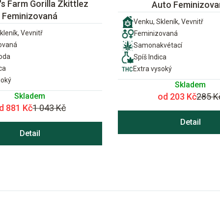
s Farm Gorilla Zkittlez
Auto Feminizova
Feminizovaná
Venku, Skleník, Vevnitř
kleník, Vevnitř
Feminizovaná
ovaná
Samonakvétací
ioda
Spíš Indica
ca
Extra vysoký
soký
Skladem
Skladem
od 203 Kč
285 K
d 881 Kč
1 043 Kč
Detail
Detail