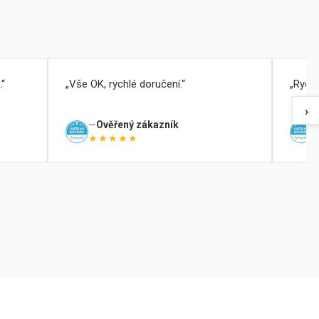
.
Vše OK, rychlé doručení.
Rychl
›
Ověřený zákazník
★★★★★