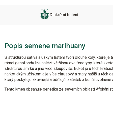
Diskrétní balení
Popis semene marihuany
S strukturou sativa a úzkým listem tvoří dlouhé koly, které je 
rámci genofondu lze nalézt většinou dva fenotypy, které kvet
strukturou smrku a jiné více sloupovité. Buket je u těch kratší
narkotickým účinkem a je více citrusový a starý hašiš u těch 
který poskytuje aktivnější a bdělejší začátek a končí uvolněně 
Tento kmen obsahuje genetiku ze severních oblastí Afghánist