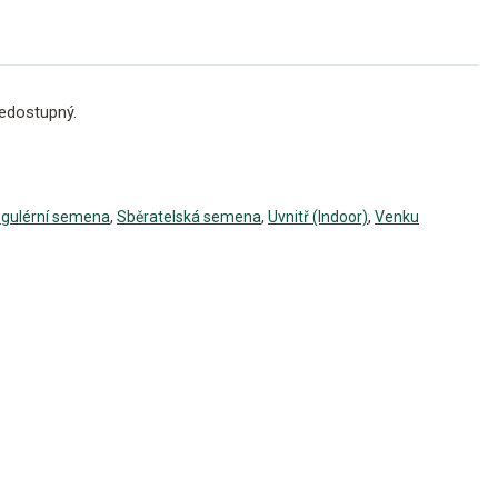
edostupný.
gulérní semena
,
Sběratelská semena
,
Uvnitř (Indoor)
,
Venku