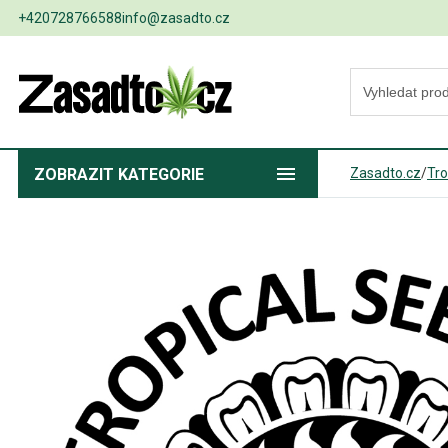
+420728766588
info@zasadto.cz
ZOBRAZIT
KATEGORIE
Zasadto.cz
/
Tro