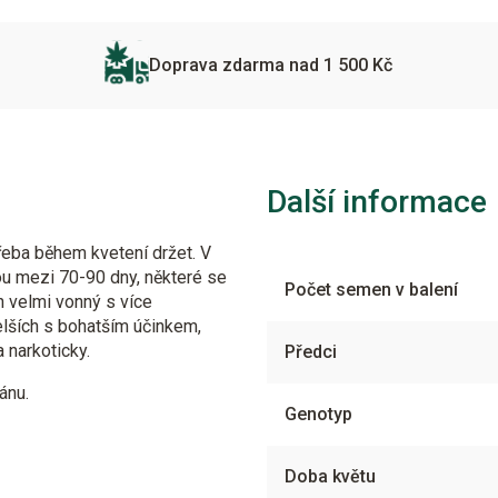
Doprava zdarma nad 1 500 Kč
Další informace
třeba během kvetení držet. V
ou mezi 70-90 dny, některé se
Počet semen v balení
ch velmi vonný s více
delších s bohatším účinkem,
a narkoticky.
Předci
ánu.
Genotyp
Doba květu