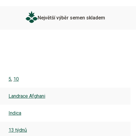
Největší výběr semen skladem
5
,
10
Landrace Afghani
Indica
13 týdnů