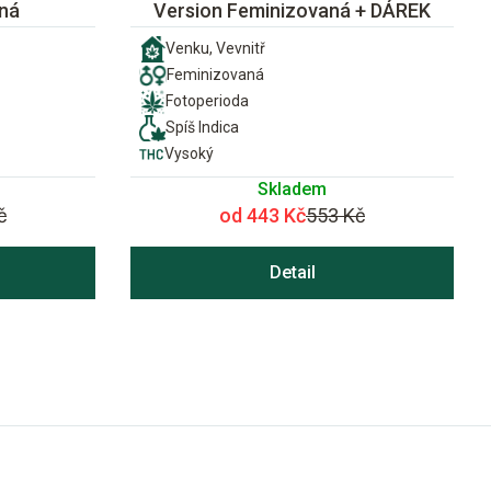
ná
Version Feminizovaná + DÁREK
Venku, Vevnitř
Feminizovaná
Fotoperioda
Spíš Indica
Vysoký
Skladem
č
od 443 Kč
553 Kč
Detail