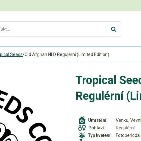
pical Seeds
/
Old Afghan NLD Regulérní (Limited Edition)
Tropical Se
Regulérní (Li
Venku, Vevni
Umístění:
Regulérní
Pohlaví:
Fotoperioda
Typ kvetení: