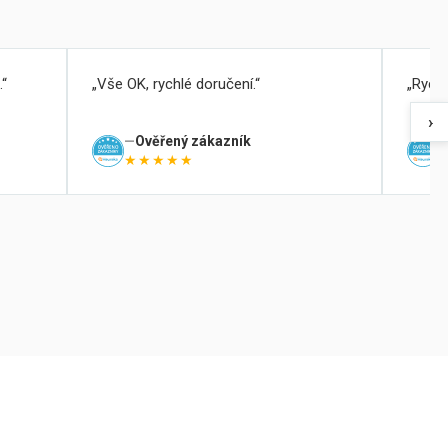
.
Vše OK, rychlé doručení.
Rychl
›
Ověřený zákazník
★★★★★