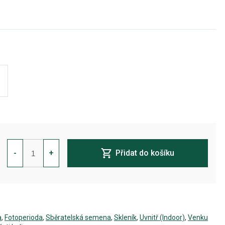
White
Widow
-
+
Přidat do košíku
Feminizovaná
množství
a
,
Fotoperioda
,
Sběratelská semena
,
Skleník
,
Uvnitř (Indoor)
,
Venku