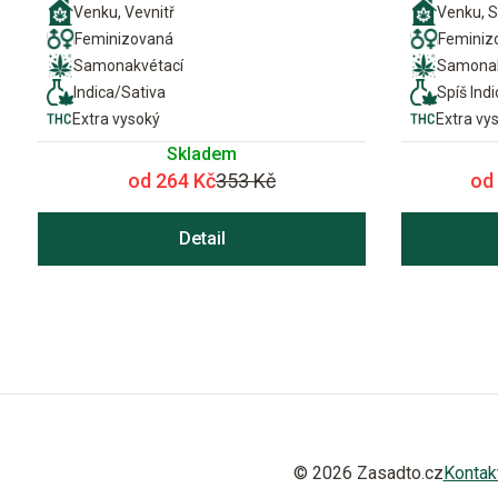
Venku, Vevnitř
Venku, S
Feminizovaná
Feminiz
Samonakvétací
Samonak
Indica/Sativa
Spíš Indi
Extra vysoký
Extra vy
Skladem
od 264 Kč
353 Kč
od
Detail
© 2026 Zasadto.cz
Kontak