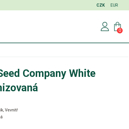
CZK
EUR
0
 Seed Company White
izovaná
ík, Vevnitř
ná