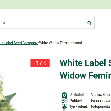
ite Label Seed Company
/
White Widow Feminizovaná
White Label
-17%
Widow Femin
Venku, Sklen
Umístění:
Feminizova
Pohlaví:
Fotoperioda
Typ kvetení: