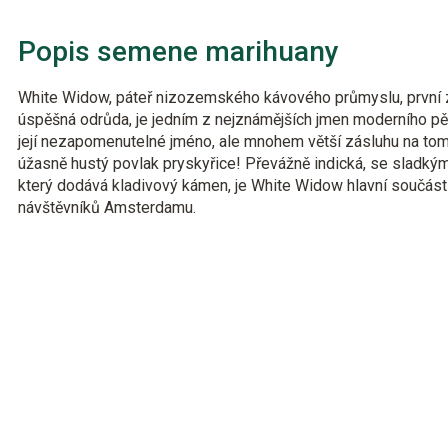
Popis semene marihuany
White Widow, páteř nizozemského kávového průmyslu, první z
úspěšná odrůda, je jedním z nejznámějších jmen moderního p
její nezapomenutelné jméno, ale mnohem větší zásluhu na tom 
úžasně hustý povlak pryskyřice! Převážně indická, se sladký
který dodává kladivový kámen, je White Widow hlavní součást
návštěvníků Amsterdamu.