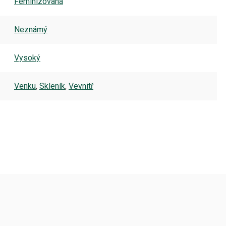
Feminizovaná
Neznámý
Vysoký
Venku
,
Skleník
,
Vevnitř