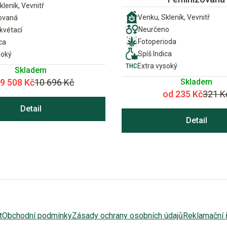
kleník, Vevnitř
Venku, Skleník, Vevnitř
ovaná
Neurčeno
vétací
Fotoperioda
ca
Spíš Indica
soký
Extra vysoký
Skladem
Skladem
 9 508 Kč
10 696 Kč
od 235 Kč
321 K
Detail
Detail
t
Obchodní podmínky
Zásady ochrany osobních údajů
Reklamační 