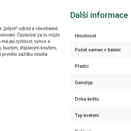
Další informace
 „bílých“ odrůd a všestranně
ěstování. Částečně za to může
Hmotnost
má její rychlost, výnos a
m, hustým, štiplavým kouřem,
Počet semen v balení
í prvního zážitku mnoha
Předci
Genotyp
Doba květu
Typ kvetení