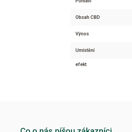
Pohlaví
Obsah CBD
Výnos
Umístění
efekt
Co o nás píšou zákazníci