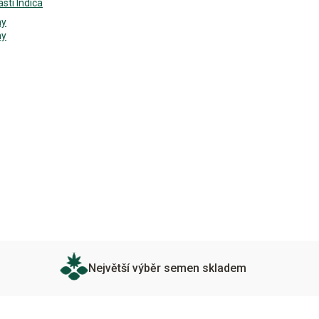
ásti Indica
ny
ny
Největší výběr semen skladem