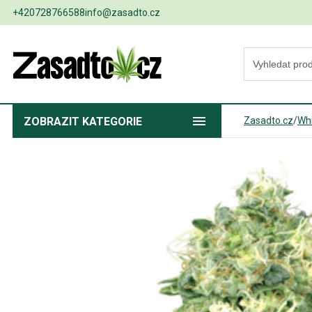
+420728766588
info@zasadto.cz
ZOBRAZIT
KATEGORIE
Zasadto.cz
/
Wh