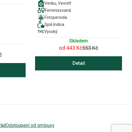
Venku, Vevnitř
Feminizovaná
Fotoperioda
Spíš Indica
Vysoký
Skladem
od 443 Kč
553 Kč
č
Detail
řád
Odstoupení od smlouvy