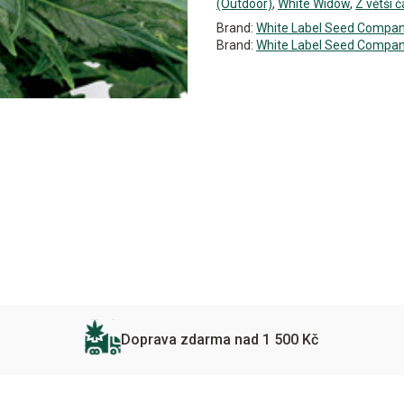
(Outdoor)
,
White Widow
,
Z větší č
Brand:
White Label Seed Compa
Brand:
White Label Seed Compa
Doprava zdarma nad 1 500 Kč