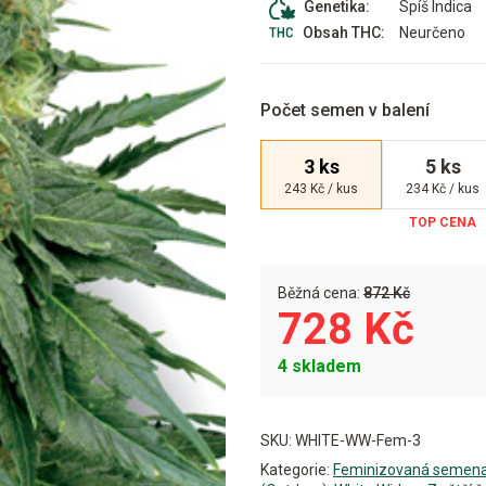
Spíš Indica
Genetika:
Neurčeno
Obsah THC:
Počet semen v balení
3 ks
5 ks
243 Kč / kus
234 Kč / kus
Běžná cena:
872 Kč
728 Kč
4 skladem
Alternative:
SKU:
WHITE-WW-Fem-3
Kategorie:
Feminizovaná semen