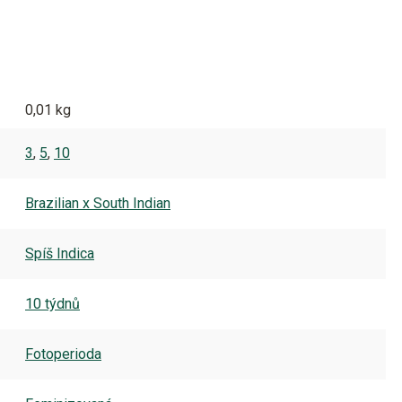
0,01 kg
3
,
5
,
10
Brazilian x South Indian
Spíš Indica
10 týdnů
Fotoperioda