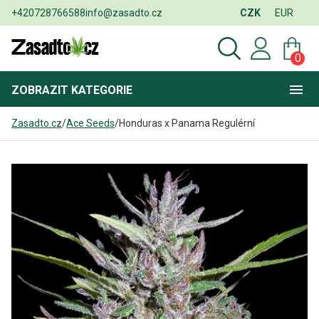
+420728766588
info@zasadto.cz
CZK
EUR
0
ZOBRAZIT
KATEGORIE
Zasadto.cz
/
Ace Seeds
/
Honduras x Panama Regulérní