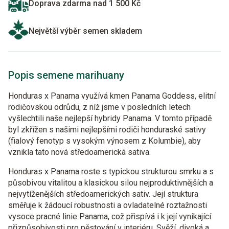
Doprava zdarma nad 1 500 Kč
Největší výběr semen skladem
Popis semene marihuany
Honduras x Panama využívá kmen Panama Goddess, elitní
rodičovskou odrůdu, z níž jsme v posledních letech
vyšlechtili naše nejlepší hybridy Panama. V tomto případě
byl zkřížen s našimi nejlepšími rodiči honduraské sativy
(fialový fenotyp s vysokým výnosem z Kolumbie), aby
vznikla tato nová středoamerická sativa.
Honduras x Panama roste s typickou strukturou smrku a s
působivou vitalitou a klasickou silou nejproduktivnějších a
nejvytíženějších středoamerických sativ. Její struktura
směřuje k žádoucí robustnosti a ovladatelné roztažnosti
vysoce pracné linie Panama, což přispívá i k její vynikající
přizpůsobivosti pro pěstování v interiéru. Svěží, divoká a