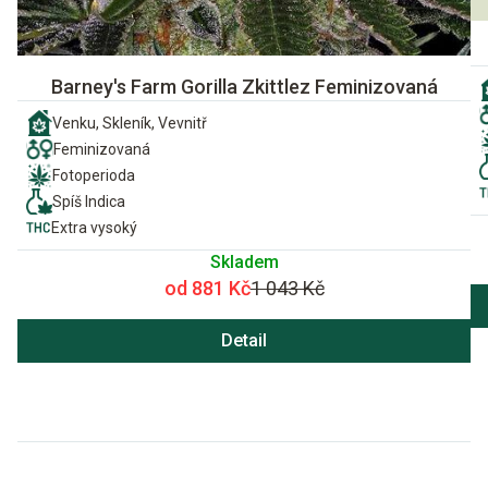
Barney's Farm Gorilla Zkittlez Feminizovaná
Venku, Skleník, Vevnitř
Feminizovaná
Fotoperioda
Spíš Indica
Extra vysoký
Skladem
od 881 Kč
1 043 Kč
Detail