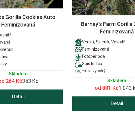
s Gorilla Cookies Auto
Barney's Farm Gorilla 
Feminizovaná
Feminizovaná
evnitř
Venku, Skleník, Vevnitř
ovaná
Feminizovaná
vétací
Fotoperioda
ativa
Spíš Indica
soký
Extra vysoký
Skladem
Skladem
od 264 Kč
353 Kč
od 881 Kč
1 043 
Detail
Detail