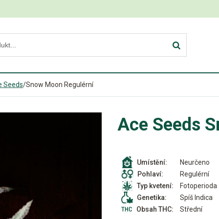
e Seeds
/
Snow Moon Regulérní
Ace Seeds S
Neurčeno
Umístění:
Regulérní
Pohlaví:
Fotoperioda
Typ kvetení:
Spíš Indica
Genetika:
Střední
Obsah THC: