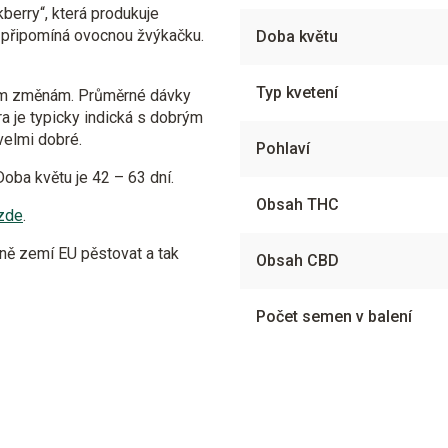
berry“, která produkuje
ě připomíná ovocnou žvýkačku.
Doba květu
Typ kvetení
ním změnám. Průměrné dávky
ra je typicky indická s dobrým
velmi dobré.
Pohlaví
 Doba květu je 42 – 63 dní.
Obsah THC
zde
.
ně zemí EU pěstovat a tak
Obsah CBD
Počet semen v balení