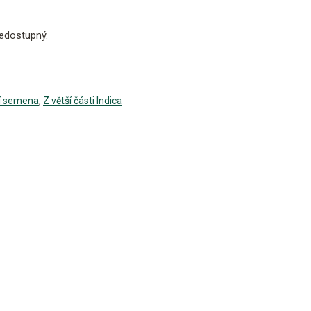
edostupný.
í semena
,
Z větší části Indica