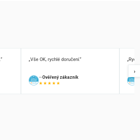
.
Vše OK, rychlé doručení.
Rychl
›
Ověřený zákazník
★★★★★