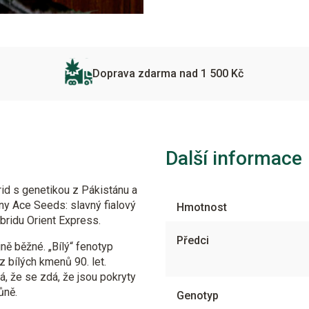
Doprava zdarma nad 1 500 Kč
Další informace
rid s genetikou z Pákistánu a
vny Ace Seeds: slavný fialový
Hmotnost
ybridu Orient Express.
Předci
ně běžné. „Bílý“ fenotyp
z bílých kmenů 90. let.
á, že se zdá, že jsou pokryty
ůně.
Genotyp