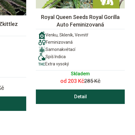
Royal Queen Seeds Royal Gorilla
Zkittlez
Auto Feminizovaná
Venku, Skleník, Vevnitř
Feminizovaná
Samonakvétací
Spíš Indica
Extra vysoký
Skladem
od 203 Kč
285 Kč
Kč
Detail