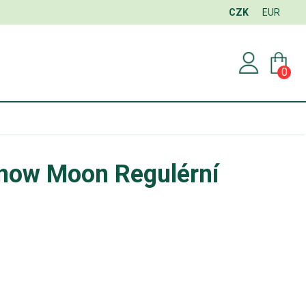
CZK
EUR
0
now Moon Regulérní