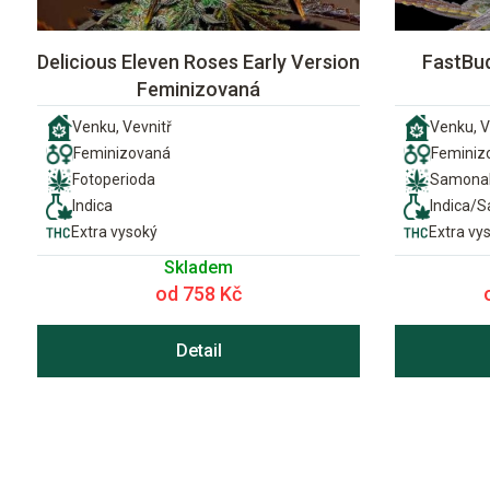
Delicious Eleven Roses Early Version
FastBud
Feminizovaná
Venku, Vevnitř
Venku, V
Feminizovaná
Feminiz
Fotoperioda
Samonak
Indica
Indica/S
Extra vysoký
Extra vy
Skladem
od 758 Kč
Detail