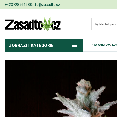
+420728766588
info@zasadto.cz
ZOBRAZIT
KATEGORIE
Zasadto.cz
/
Ac