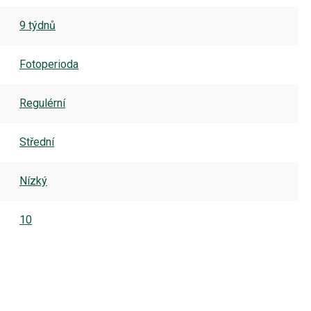
9 týdnů
Fotoperioda
Regulérní
Střední
Nízký
10