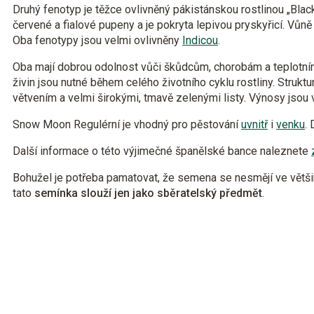
Druhý fenotyp je těžce ovlivněný pákistánskou rostlinou „Black
červené a fialové pupeny a je pokryta lepivou pryskyřicí. Vůn
Oba fenotypy jsou velmi ovlivněny
Indicou
.
Oba mají dobrou odolnost vůči škůdcům, chorobám a teplot
živin jsou nutné během celého životního cyklu rostliny. Struktu
větvením a velmi širokými, tmavě zelenými listy. Výnosy jsou 
Snow Moon Regulérní je vhodný pro pěstování
uvnitř
i
venku
.
Další informace o této výjimečné španělské bance naleznete
Bohužel je potřeba pamatovat, že semena se nesmějí ve větši
tato
semínka slouží jen jako sběratelský předmět
.