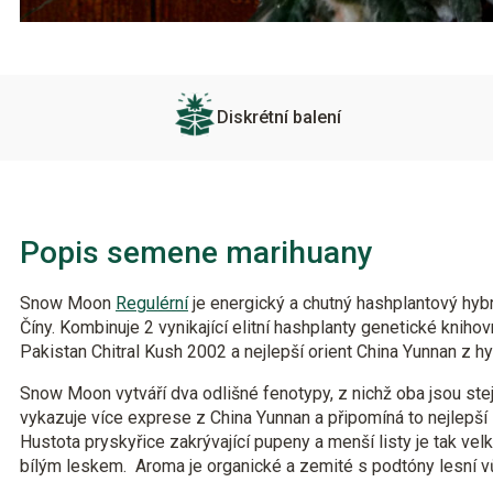
Diskrétní balení
Popis semene marihuany
Snow Moon
Regulérní
je energický a chutný hashplantový hyb
Číny. Kombinuje 2 vynikající elitní hashplanty genetické kniho
Pakistan Chitral Kush 2002 a nejlepší orient China Yunnan z h
Snow Moon vytváří dva odlišné fenotypy, z nichž oba jsou stej
vykazuje více exprese z China Yunnan a připomíná to nejlepší 
Hustota pryskyřice zakrývající pupeny a menší listy je tak velk
bílým leskem. Aroma je organické a zemité s podtóny lesní v