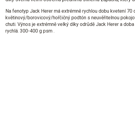
Na fenotyp Jack Herer má extrémně rychlou dobu kvetení 70 dn
květinový/borovicový/hořčičný podtón s neuvěřitelnou pokoj
chuti. Výnos je extrémně velký díky odrůdě Jack Herer a doba
rychlá. 300-400 g psm .