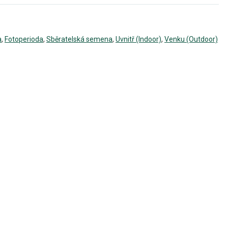
a
,
Fotoperioda
,
Sběratelská semena
,
Uvnitř (Indoor)
,
Venku (Outdoor)