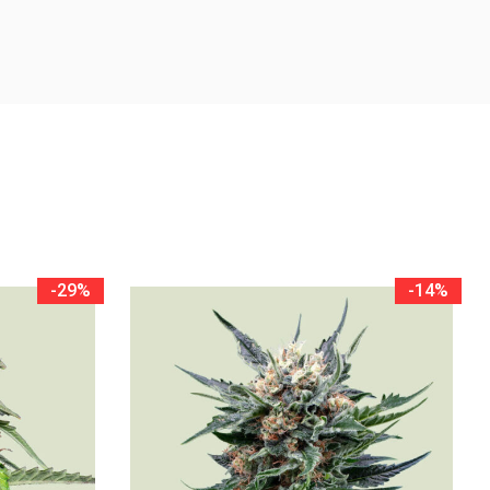
-29%
-14%