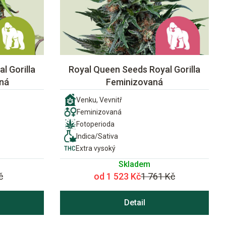
l Gorilla
Royal Queen Seeds Royal Gorilla
ná
Feminizovaná
Venku, Vevnitř
Feminizovaná
Fotoperioda
Indica/Sativa
Extra vysoký
Skladem
č
od 1 523 Kč
1 761 Kč
Detail