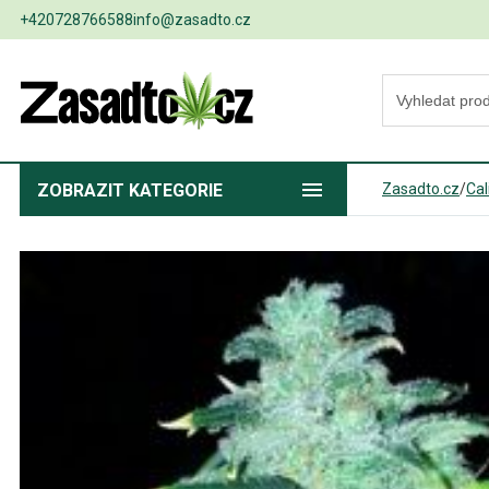
+420728766588
info@zasadto.cz
ZOBRAZIT
KATEGORIE
Zasadto.cz
/
Cal