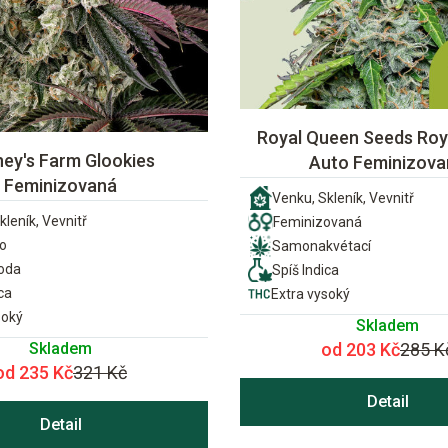
Royal Queen Seeds Roya
ney's Farm Glookies
Auto Feminizova
Feminizovaná
Venku, Skleník, Vevnitř
kleník, Vevnitř
Feminizovaná
o
Samonakvétací
ioda
Spíš Indica
ca
Extra vysoký
soký
Skladem
Skladem
od 203 Kč
285 K
od 235 Kč
321 Kč
Detail
Detail