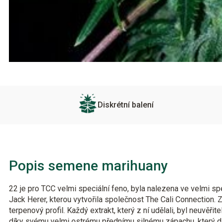
Diskrétní balení
Popis semene marihuany
22 je pro TCC velmi speciální feno, byla nalezena ve velmi sp
Jack Herer, kterou vytvořila společnost The Cali Connection. Z
terpenový profil. Každý extrakt, který z ní udělali, byl neuvěřit
díky svému velmi ostrému přednímu silnému zápachu, který dá