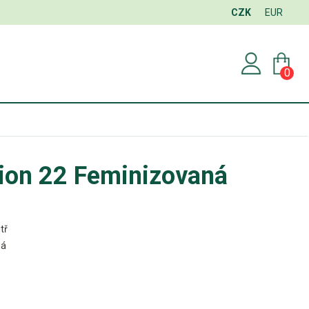
CZK
EUR
0
tion 22 Feminizovaná
tř
ná