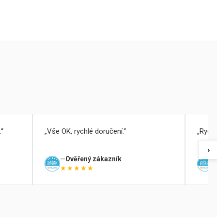
.
Vše OK, rychlé doručení.
Rychl
›
Ověřený zákazník
★★★★★