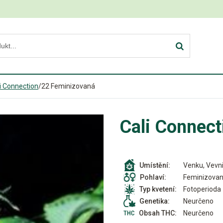
i Connection
/
22 Feminizovaná
Cali Connec
Venku, Vevni
Umístění:
Feminizova
Pohlaví:
Fotoperioda
Typ kvetení:
Neurčeno
Genetika:
Neurčeno
Obsah THC: