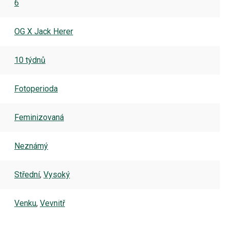
6
OG X Jack Herer
10 týdnů
Fotoperioda
Feminizovaná
Neznámý
Střední
,
Vysoký
Venku
,
Vevnitř