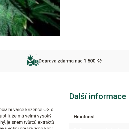
Doprava zdarma nad 1 500 Kč
Další informace
eciální várce křížence OG x
jistili, že má velmi vysoký
Hmotnost
elný, je snem tvůrců extraktů
vá velmi pryskyřičné koly.