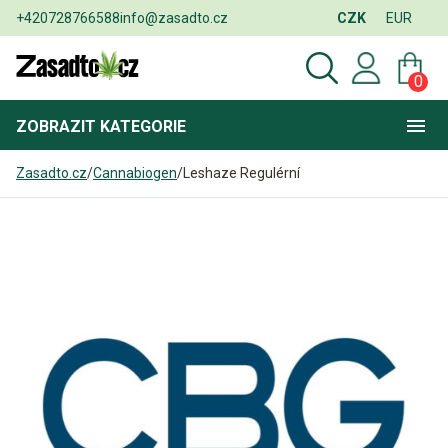
+420728766588
info@zasadto.cz
CZK
EUR
0
ZOBRAZIT
KATEGORIE
Zasadto.cz
/
Cannabiogen
/
Leshaze Regulérní