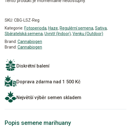
Tento produkt je momentálně nedostupný.
Alternative:
SKU:
CBG-LSZ-Reg
Kategorie:
Fotoperioda
,
Haze
,
Regulérní semena
,
Sativa
,
Sběratelská semena
,
Uvnitř (Indoor)
,
Venku (Outdoor)
Brand:
Cannabiogen
Brand:
Cannabiogen
Diskrétní balení
Doprava zdarma nad 1 500 Kč
Největší výběr semen skladem
Popis semene marihuany