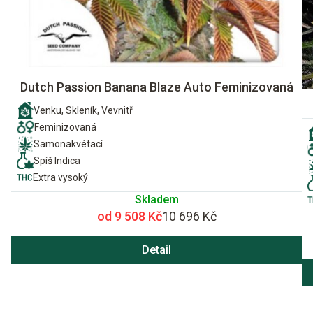
Dutch Passion Banana Blaze Auto Feminizovaná
Venku, Skleník, Vevnitř
Feminizovaná
Samonakvétací
Spíš Indica
Extra vysoký
Skladem
od 9 508 Kč
10 696 Kč
Detail