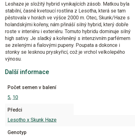
Leshaze je složitý hybrid vynikajících zásob. Matkou byla
stabilní, časně kvetoucí rostlina z Lesotha, která se tam
pěstovala v horách ve výšce 2000 m. Otec, Skunk/Haze s
holandskými kořeny, nám přináší silný hybrid, který dobře
roste v interiéru i exteriéru. Tomuto hybridu dominuje silný
high sativy. Je sladký a kořeněný s intenzivním parfémem
se zelenými a fialovými pupeny. Poupata a dokonce i
stonky se lesknou pryskyřicí, což je vrchol velkolepého
výnosu.
Další informace
Počet semen v balení
5
,
10
Předci
Lesotho x Skunk Haze
Genotyp