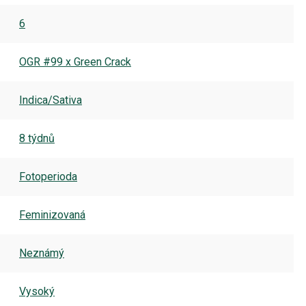
6
OGR #99 x Green Crack
Indica/Sativa
8 týdnů
Fotoperioda
Feminizovaná
Neznámý
Vysoký