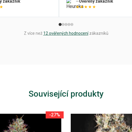
ý zákazník
Ověřený zákazník
★
★★★★★
Z více než
12 ověřených hodnocení
zákazníků
Související produkty
-27%