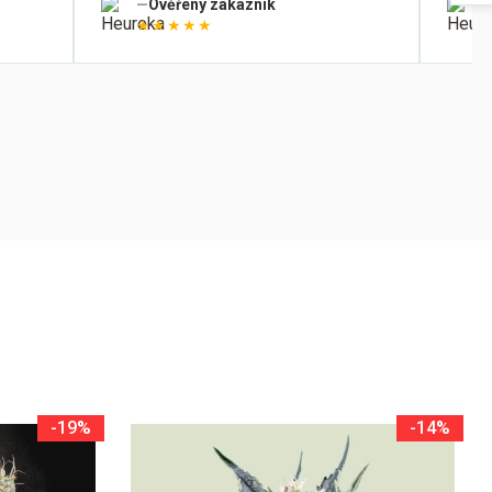
Ověřený zákazník
★★★★★
-19%
-14%