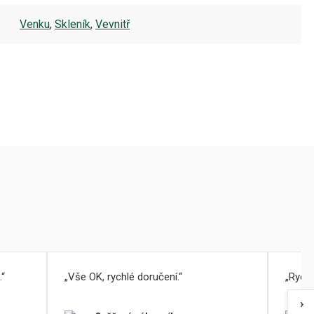
Venku
,
Skleník
,
Vevnitř
.
Vše OK, rychlé doručení.
Rychl
›