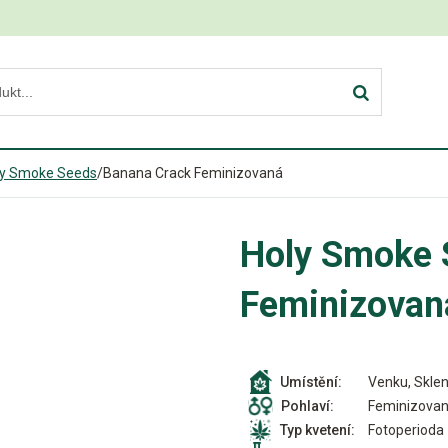
ly Smoke Seeds
/
Banana Crack Feminizovaná
Holy Smoke 
Feminizovan
Venku, Sklen
Umístění:
Feminizova
Pohlaví:
Fotoperioda
Typ kvetení: