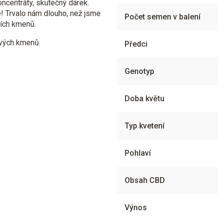
oncentráty, skutečný dárek.
ve! Trvalo nám dlouho, než jsme
Počet semen v balení
jších kmenů.
ových kmenů.
Předci
Genotyp
Doba květu
Typ kvetení
Pohlaví
Obsah CBD
Výnos