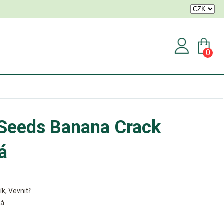
0
Seeds Banana Crack
á
ík, Vevnitř
ná