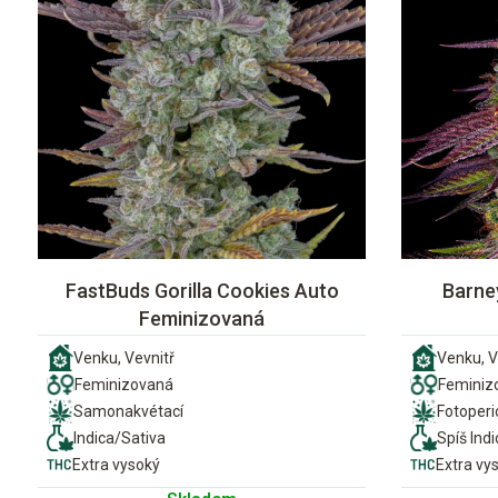
FastBuds Gorilla Cookies Auto
Barne
Feminizovaná
Venku, Vevnitř
Venku, V
Feminizovaná
Feminiz
Samonakvétací
Fotoper
Indica/Sativa
Spíš Indi
Extra vysoký
Extra vy