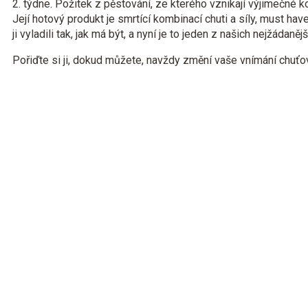
2. týdne. Požitek z pěstování, ze kterého vznikají výjimečné k
Její hotový produkt je smrtící kombinací chuti a síly, must ha
ji vyladili tak, jak má být, a nyní je to jeden z našich nejžádaně
Pořiďte si ji, dokud můžete, navždy změní vaše vnímání chuť