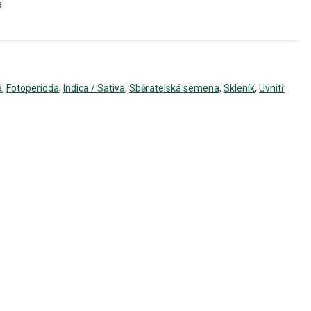
a
a
,
Fotoperioda
,
Indica / Sativa
,
Sběratelská semena
,
Skleník
,
Uvnitř