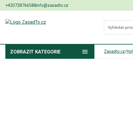
+420728766588
info@zasadto.cz
ZOBRAZIT
KATEGORIE
Zasadto.cz
/
Ho