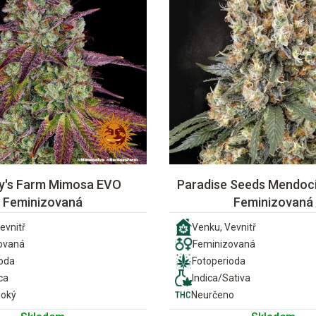
y's Farm Mimosa EVO
Paradise Seeds Mendoc
Feminizovaná
Feminizovaná
evnitř
Venku, Vevnitř
ovaná
Feminizovaná
ioda
Fotoperioda
ca
Indica/Sativa
soký
Neurčeno