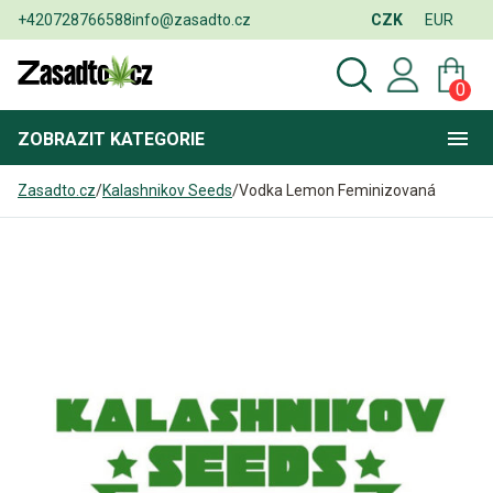
+420728766588
info@zasadto.cz
CZK
EUR
0
ZOBRAZIT
KATEGORIE
Zasadto.cz
/
Kalashnikov Seeds
/
Vodka Lemon Feminizovaná