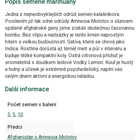
Popis semene marihuany
Jedna z nejneobvyklejších odrůd semen kalašnikova.
Posílením již tak silné odrůdy Amnesia Molotov o sluncem
opálené afghánské geny jsme získali skutečnou časovanou
bombu. Bez vtipu a nadsázky je tento kmen naprostým
hitem s velkou budoucností. Sativa, která se chová jako
Indica. Rostlina dorůstá až téměř metr a půl v interiéru a
buduje těžké kompaktní koly. Ostrá citronová příchuť je
srovnatelná s douškem ledové Vodky Lemon. Kouř je hustý
a hutný a účinek je extrémně psychedelický, naplní vás
celým dnem aktivní a energickou náladou.
Další informace
Počet semen v balení
3
,
5
,
10
Předci
Afghanistan x Amnesia Molotov