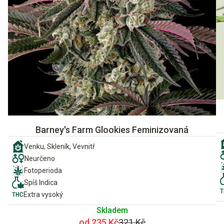
Barney's Farm Glookies Feminizovaná
Venku, Skleník, Vevnitř
Neurčeno
Fotoperioda
Spíš Indica
Extra vysoký
Skladem
od 235 Kč
321 Kč