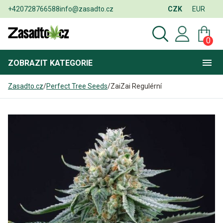
+420728766588
info@zasadto.cz
CZK
EUR
0
ZOBRAZIT
KATEGORIE
Zasadto.cz
/
Perfect Tree Seeds
/
ZaiZai Regulérní