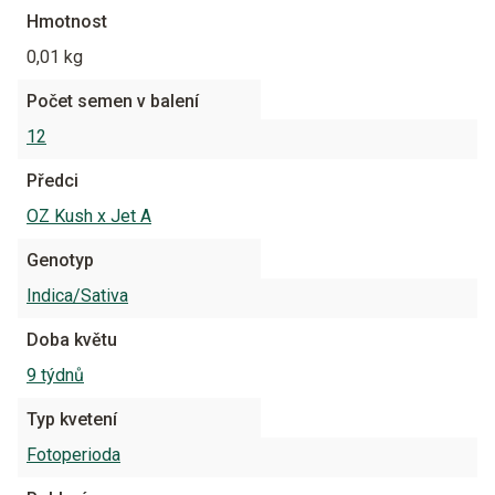
Hmotnost
0,01 kg
Počet semen v balení
12
Předci
OZ Kush x Jet A
Genotyp
Indica/Sativa
Doba květu
9 týdnů
Typ kvetení
Fotoperioda