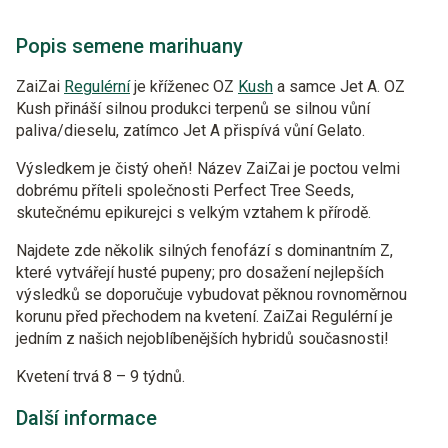
Popis semene marihuany
ZaiZai
Regulérní
je kříženec OZ
Kush
a samce Jet A. OZ
Kush přináší silnou produkci terpenů se silnou vůní
paliva/dieselu, zatímco Jet A přispívá vůní Gelato.
Výsledkem je čistý oheň! Název ZaiZai je poctou velmi
dobrému příteli společnosti Perfect Tree Seeds,
skutečnému epikurejci s velkým vztahem k přírodě.
Najdete zde několik silných fenofází s dominantním Z,
které vytvářejí husté pupeny; pro dosažení nejlepších
výsledků se doporučuje vybudovat pěknou rovnoměrnou
korunu před přechodem na kvetení. ZaiZai Regulérní je
jedním z našich nejoblíbenějších hybridů současnosti!
Kvetení trvá 8 – 9 týdnů.
Další informace