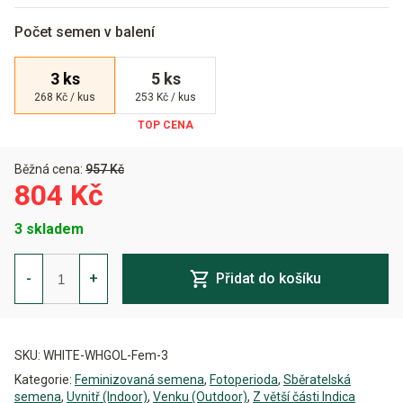
Počet semen v balení
3 ks
5 ks
268 Kč / kus
253 Kč / kus
Běžná cena:
957 Kč
804 Kč
3 skladem
White
Gold
-
+
Přidat do košíku
Feminizovaná
množství
Alternative:
SKU:
WHITE-WHGOL-Fem-3
Kategorie:
Feminizovaná semena
,
Fotoperioda
,
Sběratelská
semena
,
Uvnitř (Indoor)
,
Venku (Outdoor)
,
Z větší části Indica