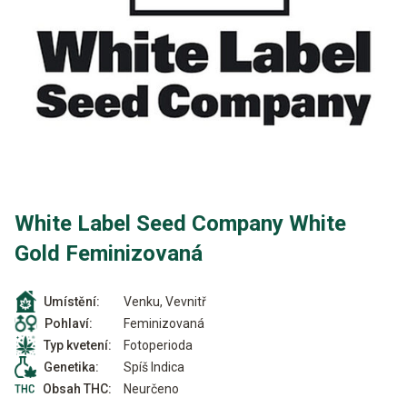
White Label Seed Company White
Gold Feminizovaná
Venku, Vevnitř
Umístění:
Feminizovaná
Pohlaví:
Fotoperioda
Typ kvetení:
Spíš Indica
Genetika:
Neurčeno
Obsah THC: