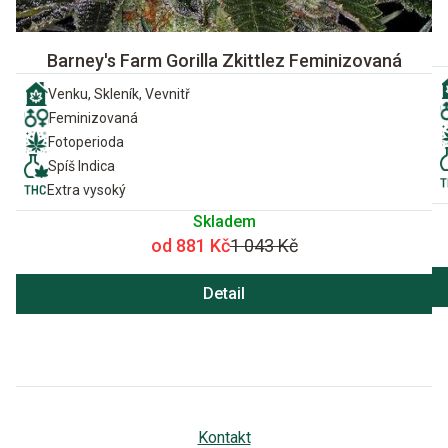
Barney's Farm Gorilla Zkittlez Feminizovaná
Venku, Skleník, Vevnitř
Feminizovaná
Fotoperioda
Spíš Indica
Extra vysoký
Skladem
od 881 Kč
1 043 Kč
Detail
Kontakt