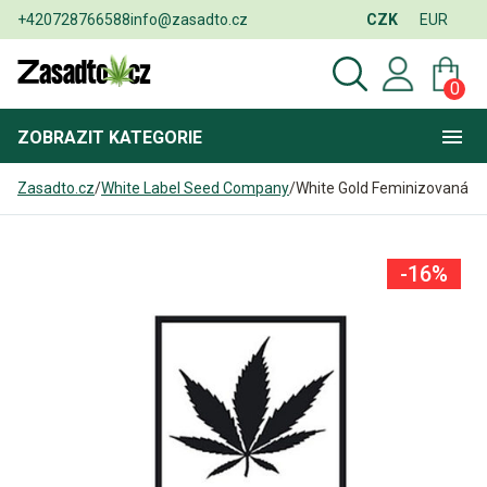
+420728766588
info@zasadto.cz
CZK
EUR
0
ZOBRAZIT
KATEGORIE
Zasadto.cz
/
White Label Seed Company
/
White Gold Feminizovaná
-16%