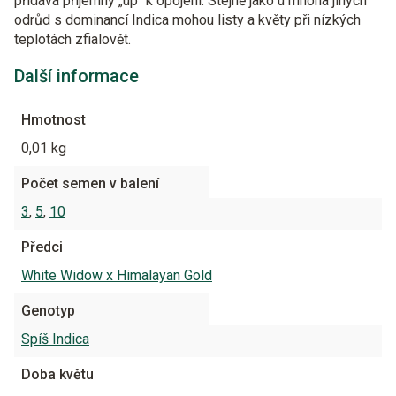
přidává příjemný „up“ k opojení. Stejně jako u mnoha jiných
odrůd s dominancí Indica mohou listy a květy při nízkých
teplotách zfialovět.
Další informace
Hmotnost
0,01 kg
Počet semen v balení
3
,
5
,
10
Předci
White Widow x Himalayan Gold
Genotyp
Spíš Indica
Doba květu