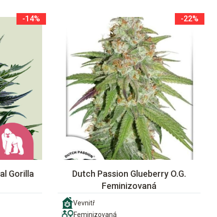
-14%
-22%
l Gorilla
Dutch Passion Glueberry O.G.
Feminizovaná
Vevnitř
Feminizovaná