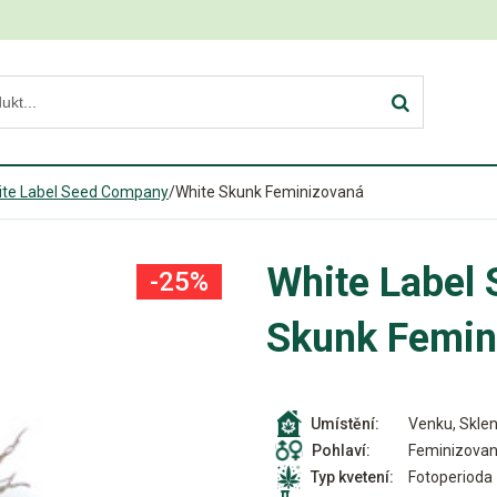
ite Label Seed Company
/
White Skunk Feminizovaná
White Label
-25%
Skunk Femin
Venku, Sklen
Umístění:
Feminizova
Pohlaví:
Fotoperioda
Typ kvetení: