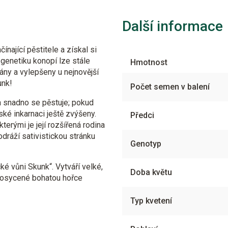
Další informace
ínající pěstitele a získal si
 genetiku konopí lze stále
Hmotnost
ány a vylepšeny u nejnovější
unk!
Počet semen v balení
a snadno se pěstuje; pokud
enské inkarnaci ještě zvýšeny.
Předci
terými je její rozšířená rodina
 odráží sativistickou stránku
Genotyp
é vůni Skunk“. Vytváří velké,
Doba květu
prosycené bohatou hořce
Typ kvetení