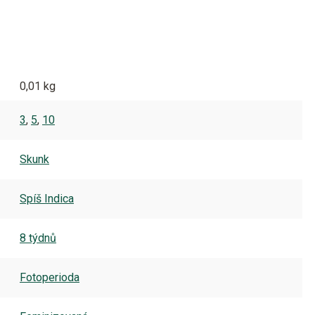
0,01 kg
3
,
5
,
10
Skunk
Spíš Indica
8 týdnů
Fotoperioda