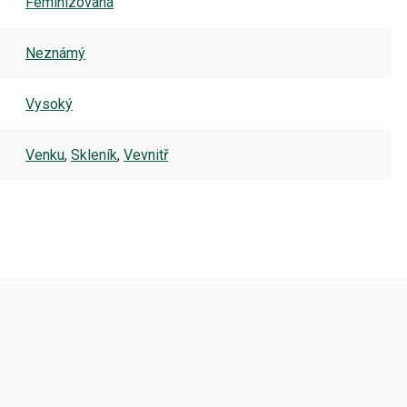
Feminizovaná
Neznámý
Vysoký
Venku
,
Skleník
,
Vevnitř