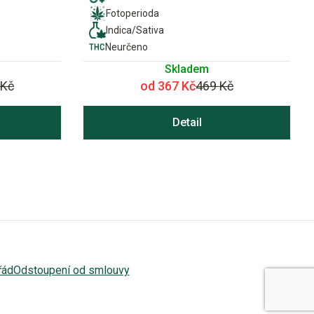
Fotoperioda
Indica/Sativa
Neurčeno
Skladem
 Kč
od 367 Kč
469 Kč
Detail
řád
Odstoupení od smlouvy