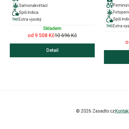
Feminiz
Samonakvétací
Fotoper
Spíš Indica
Spíš Indi
Extra vysoký
Extra vy
Skladem
od 9 508 Kč
10 696 Kč
o
Detail
© 2026 Zasadto.cz
Kontak