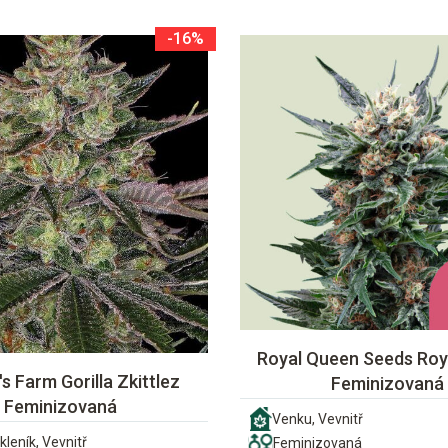
-16%
Royal Queen Seeds Roya
s Farm Gorilla Zkittlez
Feminizovaná
Feminizovaná
Venku, Vevnitř
kleník, Vevnitř
Feminizovaná