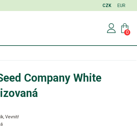
CZK
EUR
0
 Seed Company White
izovaná
ík, Vevnitř
ná