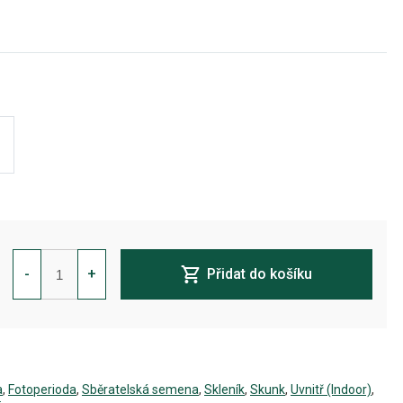
White
Skunk
-
+
Přidat do košíku
Feminizovaná
množství
a
,
Fotoperioda
,
Sběratelská semena
,
Skleník
,
Skunk
,
Uvnitř (Indoor)
,