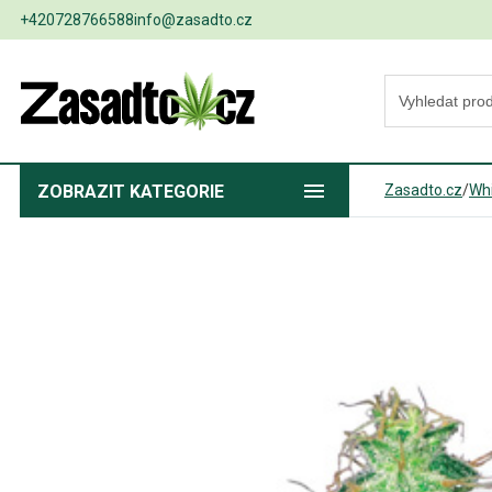
+420728766588
info@zasadto.cz
ZOBRAZIT
KATEGORIE
Zasadto.cz
/
Wh