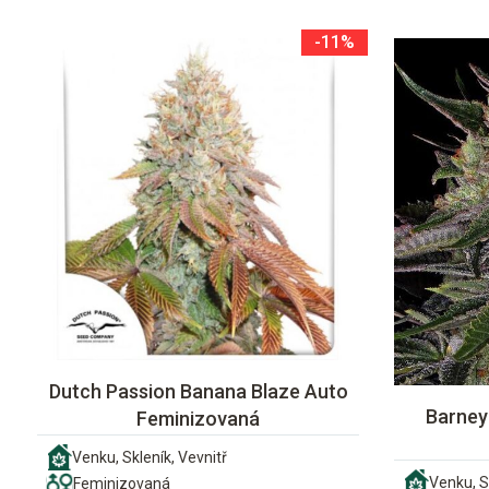
-11%
Dutch Passion Banana Blaze Auto
Barney'
Feminizovaná
Venku, Skleník, Vevnitř
Venku, S
Feminizovaná