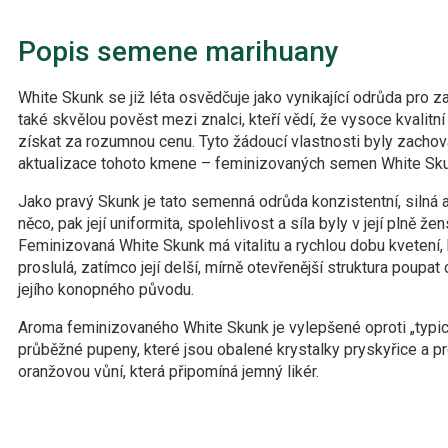
Popis semene marihuany
White Skunk se již léta osvědčuje jako vynikající odrůda pro zač
také skvělou pověst mezi znalci, kteří vědí, že vysoce kvalitní
získat za rozumnou cenu. Tyto žádoucí vlastnosti byly zachov
aktualizace tohoto kmene – feminizovaných semen White Sk
Jako pravý Skunk je tato semenná odrůda konzistentní, silná 
něco, pak její uniformita, spolehlivost a síla byly v její plně ž
Feminizovaná White Skunk má vitalitu a rychlou dobu kvetení, k
proslulá, zatímco její delší, mírně otevřenější struktura poupat
jejího konopného původu.
Aroma feminizovaného White Skunk je vylepšené oproti „typick
průběžné pupeny, které jsou obalené krystalky pryskyřice a 
oranžovou vůní, která připomíná jemný likér.