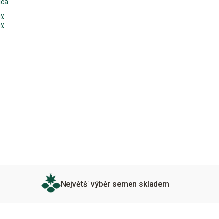
ica
ny
ny
Největší výběr semen skladem