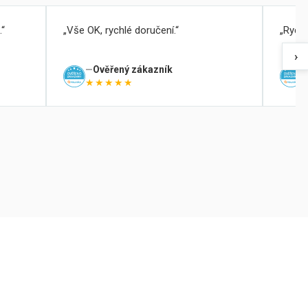
.
Vše OK, rychlé doručení.
Rychl
›
Ověřený zákazník
★★★★★