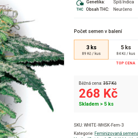
Spíš Indica
Genetika:
Neurčeno
Obsah THC:
Počet semen v balení
3 ks
5 ks
89 Kč / kus
84 Kč / kus
Běžná cena:
357 Kč
268 Kč
Skladem > 5 ks
Alternative:
SKU:
WHITE-WHSK-Fem-3
Kategorie:
Feminizovaná semen