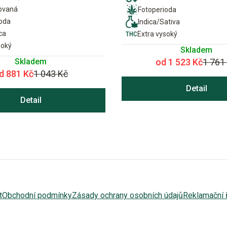
ovaná
Fotoperioda
ioda
Indica/Sativa
ca
Extra vysoký
soký
Skladem
Skladem
od 1 523 Kč
1 761
d 881 Kč
1 043 Kč
Detail
Detail
t
Obchodní podmínky
Zásady ochrany osobních údajů
Reklamační 