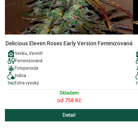
Delicious Eleven Roses Early Version Feminizovaná
Venku, Vevnitř
Feminizovaná
Fotoperioda
Indica
Extra vysoký
Skladem
od 758 Kč
Detail