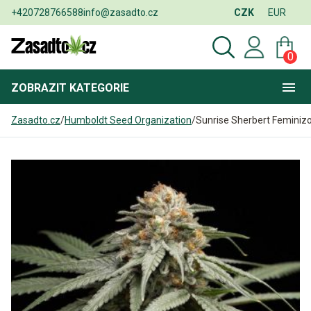
+420728766588
info@zasadto.cz
CZK
EUR
0
ZOBRAZIT
KATEGORIE
Zasadto.cz
/
Humboldt Seed Organization
/
Sunrise Sherbert Feminiz