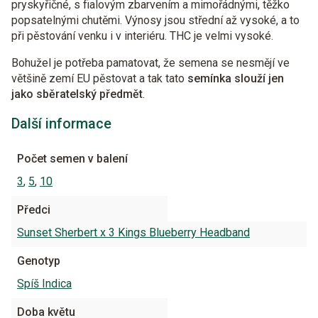
pryskyřičné, s fialovým zbarvením a mimořádnými, těžko
popsatelnými chutěmi. Výnosy jsou střední až vysoké, a to
při pěstování venku i v interiéru. THC je velmi vysoké.
Bohužel je potřeba pamatovat, že semena se nesmějí ve
většině zemí EU pěstovat a tak tato
semínka slouží jen
jako sběratelský předmět
.
Další informace
Počet semen v balení
3
,
5
,
10
Předci
Sunset Sherbert x 3 Kings Blueberry Headband
Genotyp
Spíš Indica
Doba květu