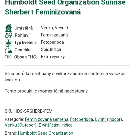
Humboldt Seed Organization Sunrise
Sherbert Feminizovaná
Venku, Vevnitř
Umístění:
Feminizovaná
Pohlaví:
Fotoperioda
Typ kvetení:
Spíš Indica
Genetika:
Extra vysoký
Obsah THC:
Silná odrůda marihuany s velmi zvláštními chutěmi a vysokou
kvalitou.
Tento produkt je momentálně nedostupný.
Alternative:
SKU:
HDS-SRSHERB-FEM
Kategorie:
Feminizovaná semena
,
Fotoperioda
,
Uvnitř (Indoor)
,
Venku (Outdoor)
,
Z větší části Indica
Brand:
Humboldt Seed Organization